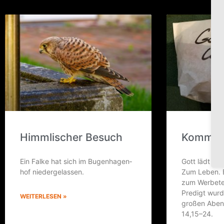
Himm­li­scher Besuch
Kommt h
Ein Fal­ke hat sich im Bug­en­ha­gen­
Gott lädt ein.
hof niedergelassen.
Zum Leben. E
zum Wer­be­te
Pre­digt wur­
WEITERLESEN »
gro­ßen Aben
14,15–24.