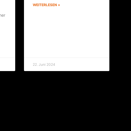
WEITERLESEN »
her
22. Juni 2024