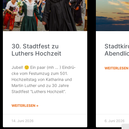
30. Stadt­fest zu
Stadt­kir
Luthers Hochzeit
Abendli
Jubel! 🙂 Ein paar (mh … ) Ein­drü­
WEITERLESEN
cke vom Fest­um­zug zum 501.
Hoch­zeits­tag von Katha­ri­na und
Mar­tin Luther und zu 30 Jah­re
Stadt­fest “Luthers Hochzeit”.
WEITERLESEN »
14. Juni 2026
6. Juni 2026