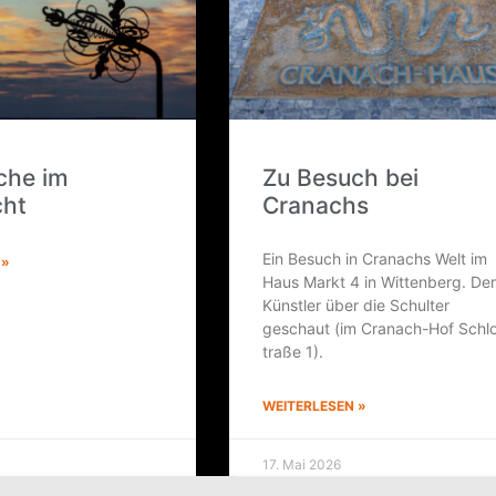
­che im
Zu Besuch bei
cht
Cranachs
Ein Besuch in Cra­nachs Welt im
 »
Haus Markt 4 in Wit­ten­berg. D
Künst­ler über die Schul­ter
geschaut (im Cra­nach-Hof Schlo
tra­ße 1).
WEITERLESEN »
17. Mai 2026