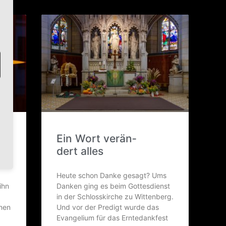
Ein Wort ver­än­
dert alles
Heu­te schon Dan­ke gesagt? Ums
ihn
Dan­ken ging es beim Got­tes­dienst
in der Schloss­kir­che zu Wit­ten­berg.
hnen
Und vor der Pre­digt wur­de das
Evan­ge­li­um für das Erntedankfest