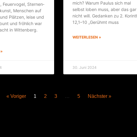
mich? War­um Pau­lus sich mal
, Feu­er­vo­gel, Ster­nen­
selbst loben muss, aber das gar
n­kunst, Men­schen auf
nicht will. Gedan­ken zu 2. Korin­t
und Plät­zen, lei­se und
12,1–10 „Gerühmt muss
 bunt und fröh­lich war
nacht in Wit­ten­berg.
WEITERLESEN »
 »
4
30. Juni 2024
« Voriger
1
2
3
…
5
Nächster »