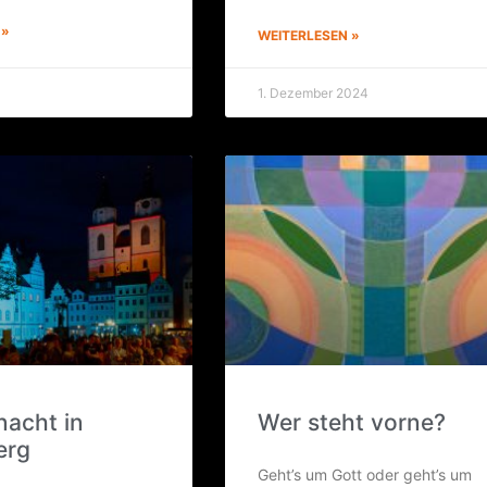
 »
WEITERLESEN »
1. Dezember 2024
­nacht in
Wer steht vorne?
erg
Geht’s um Gott oder geht’s um