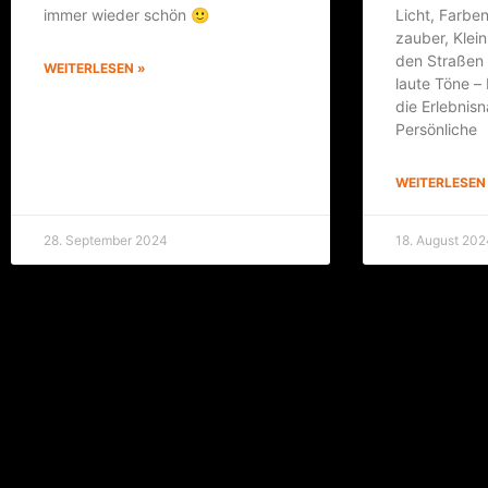
immer wie­der schön 🙂
Licht, Far­ben
zau­ber, Klei
den Stra­ßen 
WEITERLESEN »
lau­te Töne –
die Erleb­nis­
Persönliche
WEITERLESEN
28. September 2024
18. August 202