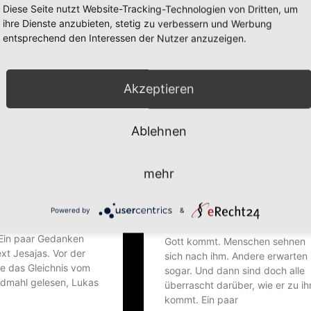
Diese Seite nutzt Website-Tracking-Technologien von Dritten, um
ihre Dienste anzubieten, stetig zu verbessern und Werbung
entsprechend den Interessen der Nutzer anzuzeigen.
Akzeptieren
Ablehnen
mehr
er!
Über­rascht trotz
Erwartung
Powered by
&
 Wie ein Markt­schrei­er.
in paar Gedan­ken
Gott kommt. Men­schen seh­nen
xt Jesa­jas. Vor der
sich nach ihm. Ande­re erwar­ten 
de das Gleich­nis vom
sogar. Und dann sind doch alle
d­mahl gele­sen, Lukas
über­rascht dar­über, wie er zu i
kommt. Ein paar