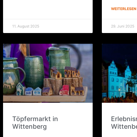
WEITERLESEN
11. August 2025
29. Juni 2025
Töp­fer­markt in
Erleb­nis
Wittenberg
Wittenb