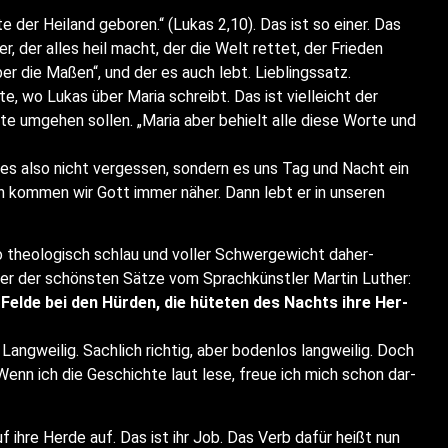
­te der Hei­land gebo­ren.“ (Lukas 2,10). Das ist so einer. Das
er, der alles heil macht, der die Welt ret­tet, der Frie­den
über die Maßen“, und der es auch lebt. Lieblingssatz.
e, wo Lukas über Maria schreibt. Das ist viel­leicht der
e umge­hen sol­len. „Maria aber behielt alle die­se Wor­te und
s also nicht ver­ges­sen, son­dern es uns Tag und Nacht ein
n kom­men wir Gott immer näher. Dann lebt er in unse­ren
o theo­lo­gisch schlau und vol­ler Schwer­ge­wicht daher­
ner der schöns­ten Sät­ze vom Sprach­künst­ler Mar­tin Luther:
Fel­de bei den Hür­den, die hüte­ten des Nachts ihre Her­
ng­wei­lig. Sach­lich rich­tig, aber boden­los lang­wei­lig. Doch
 Wenn ich die Geschich­te laut lese, freue ich mich schon dar­
f ihre Her­de auf. Das ist ihr Job. Das Verb dafür heißt nun