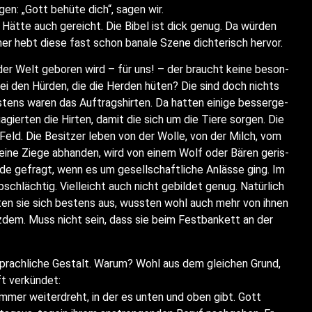
­gen: „Gott behü­te dich“, sagen wir.
“ Hät­te auch gereicht. Die Bibel ist dick genug. Da wür­den
er hebt die­se fast schon bana­le Sze­ne dich­te­risch hervor.
 der Welt gebo­ren wird – für uns! – der braucht kei­ne beson­
bei den Hür­den, die die Her­den hüten? Die sind doch nichts
ens waren das Auf­trag­shir­ten. Da hat­ten eini­ge bes­ser­ge­
gier­ten die Hir­ten, damit die sich um die Tie­re sor­gen. Die
 Feld. Die Besit­zer leben von der Wol­le, von der Milch, vom
ine Zie­ge abhan­den, wird von einem Wolf oder Bären geris­
­de gefragt, wenn es um gesell­schaft­li­che Anläs­se ging. Im
­schläch­tig. Viel­leicht auch nicht gebil­det genug. Natür­lich
n­ten sie sich bes­tens aus, wuss­ten wohl auch mehr von ihnen
otz­dem. Muss nicht sein, dass sie beim Fest­ban­kett an der
sprach­li­che Gestalt. War­um? Wohl aus dem glei­chen Grund,
ft verkündet:
mmer wei­ter­dreht, in der es unten und oben gibt. Gott