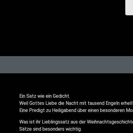
Ein Satz wie ein Gedicht.
Weil Got­tes Lie­be die Nacht mit tau­send Engeln erhell
Eine Pre­digt zu Hei­lig­abend über einen beson­de­ren M
Was ist ihr Lieb­lings­satz aus der Weih­nachts­ge­schich
Sät­ze sind beson­ders wichtig.