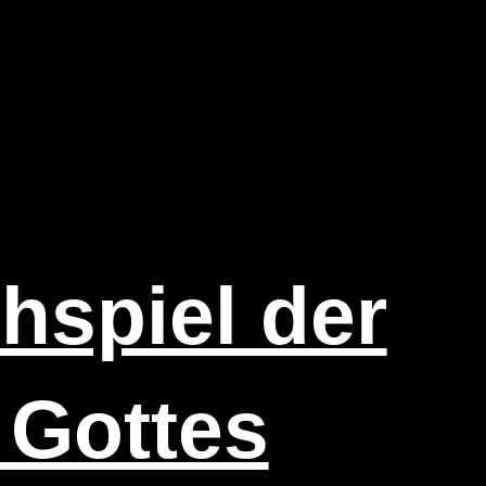
h­spiel der
e Gottes