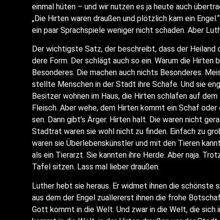
ein­mal hüten – und wir nut­zen es ja heu­te auch über­tra
„Die Hir­ten waren drau­ßen und plötz­lich kam ein Engel.
ein paar Sprach­spie­le weni­ger nicht scha­den. Aber Luth
Der wich­tigs­te Satz, der beschreibt, dass der Hei­land
de­re Form. Der schlägt auch so ein. War­um die Hir­ten 
Beson­de­res. Die machen auch nichts Beson­de­res. Meis­t
stell­te Men­schen in der Stadt ihre Scha­fe. Und sie enga­
Besit­zer woh­nen im Haus, die Hir­ten schla­fen auf dem
Fleisch. Aber wehe, dem Hir­ten kommt ein Schaf oder e
sen. Dann gibt’s Ärger. Hir­ten halt. Die waren nicht gera
Stadt­rat waren sie wohl nicht zu fin­den. Ein­fach zu grob
waren sie Über­le­bens­künst­ler und mit den Tie­ren kan
als ein Tier­arzt. Sie kann­ten ihre Her­de. Aber naja. Tr
Tafel sit­zen. Lass mal lie­ber draußen.
Luther hebt sie her­aus. Er wid­met ihnen die schöns­te 
aus dem der Engel zual­ler­erst ihnen die fro­he Bot­scha
Gott kommt in die Welt. Und zwar in die Welt, die sich i