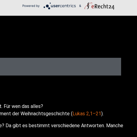
Powered by
&
t. Für wen das alles?
oment der Weih­nachts­ge­schich­te (
Lukas 2,1–21
).
­te? Da gibt es bestimmt ver­schie­de­ne Ant­wor­ten. Man­che