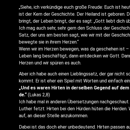
„Sie­he, ich ver­kün­di­ge euch gro­ße Freu­de: Euch ist heu
ist der Kern der Geschich­te. Der Hei­land ist gebo­ren. D
bringt, der Leben bringt, der es sagt: „Gott liebt dich 
Ich mag auch sehr, sehr gern den Schluss der Geschich­t
Satz, der uns am bes­ten sagt, wie wir mit der Geschich­t
beweg­te sie in ihrem Herzen.“
Wenn wir im Her­zen bewe­gen, was da gesche­hen ist – e
Leben lang beschäf­tigt, dann ent­de­cken wir Gott. Dan
Her­zen und wir spü­ren es auch.
Aber ich habe auch einen Lieb­lings­satz, der gar nicht s
kommt. Er ist eher ein Spiel mit Wor­ten und ein­fach ei
„Und es waren Hir­ten in der­sel­ben Gegend auf dem 
de.“
(Lukas 2,8)
Ich habe mal in ande­ren Über­set­zun­gen nach­ge­schaut. La
Luther fetzt: Hir­ten bei den Hür­den hüten die Her­den.
auf, an die­ser Stel­le anzukommen.
Dabei ist das doch eher unbe­deu­tend. Hir­ten pas­sen au