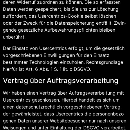
deren Wider­ruf zuord­nen zu kön­nen. Die so erfass­ten
Daten wer­den gespei­chert, bis Sie uns zur Löschung
auf­for­dern, das User­cen­trics-Coo­kie selbst löschen
oder der Zweck für die Daten­spei­che­rung ent­fällt. Zwin­
gen­de gesetz­li­che Auf­be­wah­rungs­pflich­ten blei­ben
unberührt.
Der Ein­satz von User­cen­trics erfolgt, um die gesetz­lich
vor­ge­schrie­be­nen Ein­wil­li­gun­gen für den Ein­satz
bestimm­ter Tech­no­lo­gien ein­zu­ho­len. Rechts­grund­la­ge
hier­für ist Art. 6 Abs. 1 S. 1 lit. c DSGVO.
Ver­trag über Auftragsverarbeitung
Wir haben einen Ver­trag über Auf­trags­ver­ar­bei­tung mit
User­cen­trics geschlos­sen. Hier­bei han­delt es sich um
einen daten­schutz­recht­lich vor­ge­schrie­be­nen Ver­trag,
der gewähr­leis­tet, dass User­cen­trics die per­so­nen­be­zo­
ge­nen Daten unse­rer Web­site­be­su­cher nur nach unse­ren
Wei­sun­gen und unter Ein­hal­tung der DSGVO verarbeitet.