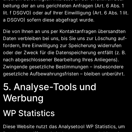
bei­tung der an uns gerich­te­ten Anfra­gen (Art. 6 Abs. 1
lit. f DSGVO) oder auf Ihrer Ein­wil­li­gung (Art. 6 Abs. 1 lit.
a DSGVO) sofern die­se abge­fragt wurde.
Die von Ihnen an uns per Kon­takt­an­fra­gen über­sand­ten
Daten ver­blei­ben bei uns, bis Sie uns zur Löschung auf­
for­dern, Ihre Ein­wil­li­gung zur Spei­che­rung wider­ru­fen
oder der Zweck für die Daten­spei­che­rung ent­fällt (z. B.
nach abge­schlos­se­ner Bear­bei­tung Ihres Anlie­gens).
Zwin­gen­de gesetz­li­che Bestim­mun­gen – ins­be­son­de­re
gesetz­li­che Auf­be­wah­rungs­fris­ten – blei­ben unberührt.
5. Ana­ly­se-Tools und
Werbung
WP Sta­tis­tics
Die­se Web­site nutzt das Ana­ly­se­tool WP Sta­tis­tics, um