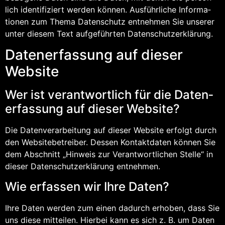
lich iden­ti­fi­ziert wer­den kön­nen. Aus­führ­li­che Infor­ma­
tio­nen zum The­ma Daten­schutz ent­neh­men Sie unse­rer
unter die­sem Text auf­ge­führ­ten Datenschutzerklärung.
Daten­er­fas­sung auf die­ser
Website
Wer ist ver­ant­wort­lich für die Daten­
er­fas­sung auf die­ser Website?
Die Daten­ver­ar­bei­tung auf die­ser Web­site erfolgt durch
den Web­site­be­trei­ber. Des­sen Kon­takt­da­ten kön­nen Sie
dem Abschnitt „Hin­weis zur Ver­ant­wort­li­chen Stel­le“ in
die­ser Daten­schutz­er­klä­rung entnehmen.
Wie erfas­sen wir Ihre Daten?
Ihre Daten wer­den zum einen dadurch erho­ben, dass Sie
uns die­se mit­tei­len. Hier­bei kann es sich z. B. um Daten