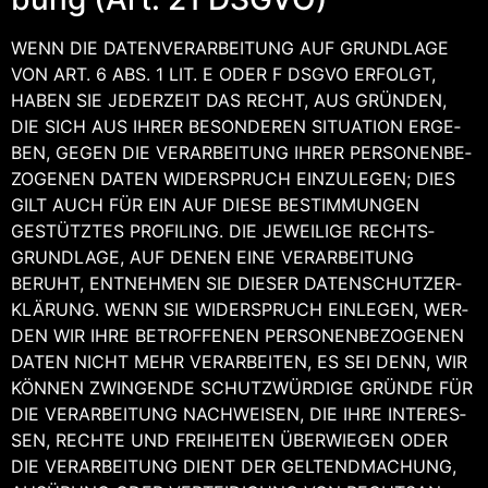
WENN DIE DATEN­VER­AR­BEI­TUNG AUF GRUND­LA­GE
VON ART. 6 ABS. 1 LIT. E ODER F DSGVO ERFOLGT,
HABEN SIE JEDER­ZEIT DAS RECHT, AUS GRÜN­DEN,
DIE SICH AUS IHRER BESON­DE­REN SITUA­TI­ON ERGE­
BEN, GEGEN DIE VER­AR­BEI­TUNG IHRER PER­SO­NEN­BE­
ZO­GE­NEN DATEN WIDER­SPRUCH EIN­ZU­LE­GEN; DIES
GILT AUCH FÜR EIN AUF DIE­SE BESTIM­MUN­GEN
GESTÜTZ­TES PRO­FIL­ING. DIE JEWEI­LI­GE RECHTS­
GRUND­LA­GE, AUF DENEN EINE VER­AR­BEI­TUNG
BERUHT, ENT­NEH­MEN SIE DIE­SER DATEN­SCHUTZ­ER­
KLÄ­RUNG. WENN SIE WIDER­SPRUCH EIN­LE­GEN, WER­
DEN WIR IHRE BETROF­FE­NEN PER­SO­NEN­BE­ZO­GE­NEN
DATEN NICHT MEHR VER­AR­BEI­TEN, ES SEI DENN, WIR
KÖN­NEN ZWIN­GEN­DE SCHUTZ­WÜR­DI­GE GRÜN­DE FÜR
DIE VER­AR­BEI­TUNG NACH­WEI­SEN, DIE IHRE INTER­ES­
SEN, RECH­TE UND FREI­HEI­TEN ÜBER­WIE­GEN ODER
DIE VER­AR­BEI­TUNG DIENT DER GEL­TEND­MA­CHUNG,