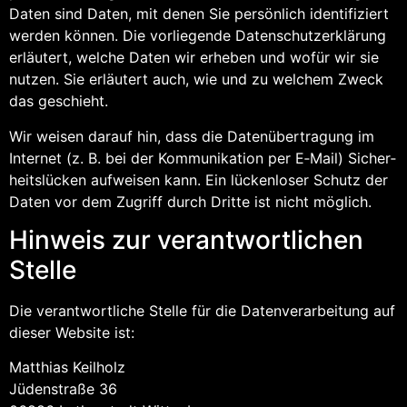
Daten sind Daten, mit denen Sie per­sön­lich iden­ti­fi­ziert
wer­den kön­nen. Die vor­lie­gen­de Daten­schutz­er­klä­rung
erläu­tert, wel­che Daten wir erhe­ben und wofür wir sie
nut­zen. Sie erläu­tert auch, wie und zu wel­chem Zweck
das geschieht.
Wir wei­sen dar­auf hin, dass die Daten­über­tra­gung im
Inter­net (z. B. bei der Kom­mu­ni­ka­ti­on per E‑Mail) Sicher­
heits­lü­cken auf­wei­sen kann. Ein lücken­lo­ser Schutz der
Daten vor dem Zugriff durch Drit­te ist nicht möglich.
Hin­weis zur ver­ant­wort­li­chen
Stelle
Die ver­ant­wort­li­che Stel­le für die Daten­ver­ar­bei­tung auf
die­ser Web­site ist:
Mat­thi­as Keil­holz
Jüden­stra­ße 36