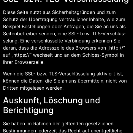
Die­se Sei­te nutzt aus Sicher­heits­grün­den und zum
Schutz der Über­tra­gung ver­trau­li­cher Inhal­te, wie zum
Bei­spiel Bestel­lun­gen oder Anfra­gen, die Sie an uns als
Sei­ten­be­trei­ber sen­den, eine SSL- bzw. TLS-Ver­schlüs­
se­lung. Eine ver­schlüs­sel­te Ver­bin­dung erken­nen Sie
dar­an, dass die Adress­zei­le des Brow­sers von „http://“
auf „https://“ wech­selt und an dem Schloss-Sym­bol in
Ihrer Browserzeile.
Wenn die SSL- bzw. TLS-Ver­schlüs­se­lung akti­viert ist,
kön­nen die Daten, die Sie an uns über­mit­teln, nicht von
Drit­ten mit­ge­le­sen werden.
Aus­kunft, Löschung und
Berichtigung
Sie haben im Rah­men der gel­ten­den gesetz­li­chen
Bestim­mun­gen jeder­zeit das Recht auf unent­gelt­li­che