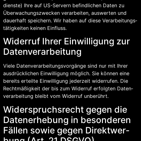
diens­te) Ihre auf US-Ser­vern befind­li­chen Daten zu
Über­wa­chungs­zwe­cken ver­ar­bei­ten, aus­wer­ten und
dau­er­haft spei­chern. Wir haben auf die­se Ver­ar­bei­tungs­
tä­tig­kei­ten kei­nen Einfluss.
Wider­ruf Ihrer Ein­wil­li­gung zur
Datenverarbeitung
Vie­le Daten­ver­ar­bei­tungs­vor­gän­ge sind nur mit Ihrer
aus­drück­li­chen Ein­wil­li­gung mög­lich. Sie kön­nen eine
bereits erteil­te Ein­wil­li­gung jeder­zeit wider­ru­fen. Die
Recht­mä­ßig­keit der bis zum Wider­ruf erfolg­ten Daten­
ver­ar­bei­tung bleibt vom Wider­ruf unberührt.
Wider­spruchs­recht gegen die
Daten­er­he­bung in beson­de­ren
Fäl­len sowie gegen Direkt­wer­
bung (Art. 21 DSGVO)