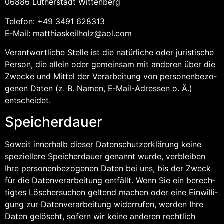
06886 Luther­stadt Wittenberg
Tele­fon: +49 3491 628313
E‑Mail: matthiaskeilholz@​aol.​com
Ver­ant­wort­li­che Stel­le ist die natür­li­che oder juris­ti­sche
Per­son, die allein oder gemein­sam mit ande­ren über die
Zwe­cke und Mit­tel der Ver­ar­bei­tung von per­so­nen­be­zo­
ge­nen Daten (z. B. Namen, E‑Mail-Adres­sen o. Ä.)
entscheidet.
Spei­cher­dau­er
Soweit inner­halb die­ser Daten­schutz­er­klä­rung kei­ne
spe­zi­el­le­re Spei­cher­dau­er genannt wur­de, ver­blei­ben
Ihre per­so­nen­be­zo­ge­nen Daten bei uns, bis der Zweck
für die Daten­ver­ar­bei­tung ent­fällt. Wenn Sie ein berech­
tig­tes Löscher­su­chen gel­tend machen oder eine Ein­wil­li­
gung zur Daten­ver­ar­bei­tung wider­ru­fen, wer­den Ihre
Daten gelöscht, sofern wir kei­ne ande­ren recht­lich