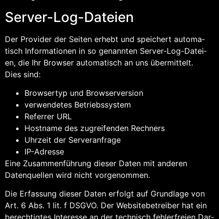
Ser­ver-Log-Datei­en
Der Pro­vi­der der Sei­ten erhebt und spei­chert auto­ma­
tisch Infor­ma­tio­nen in so genann­ten Ser­ver-Log-Datei­
en, die Ihr Brow­ser auto­ma­tisch an uns über­mit­telt.
Dies sind:
Brow­ser­typ und Browserversion
ver­wen­de­tes Betriebssystem
Refer­rer URL
Host­na­me des zugrei­fen­den Rechners
Uhr­zeit der Serveranfrage
IP-Adres­se
Eine Zusam­men­füh­rung die­ser Daten mit ande­ren
Daten­quel­len wird nicht vorgenommen.
Die Erfas­sung die­ser Daten erfolgt auf Grund­la­ge von
Art. 6 Abs. 1 lit. f DSGVO. Der Web­site­be­trei­ber hat ein
berech­tig­tes Inter­es­se an der tech­nisch feh­ler­frei­en Dar­