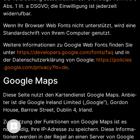
Abs. 1 lit. a DSGVO; die Ein­wil­li­gung ist jeder­zeit
widerrufbar.
Wenn Ihr Brow­ser Web Fonts nicht unter­stützt, wird eine
Stan­dard­schrift von Ihrem Com­pu­ter genutzt.
Wei­te­re Infor­ma­tio­nen zu Goog­le Web Fonts fin­den Sie
unter
https://​deve​lo​pers​.goog​le​.com/​f​o​n​t​s​/​faq
und in
der Daten­schutz­er­klä­rung von Goog­le:
https://​poli​ci​es​
.goog​le​.com/​p​r​i​v​a​c​y​?​h​l​=de
.
Goog­le Maps
Die­se Sei­te nutzt den Kar­ten­dienst Goog­le Maps. Anbie­
ter ist die Goog­le Ire­land Limi­t­ed („Goog­le“), Gor­don
House, Bar­row Street, Dub­lin 4, Irland.
Zur Nut­zung der Funk­tio­nen von Goog­le Maps ist es
not­wen­dig, Ihre IP-Adres­se zu spei­chern. Die­se Infor­ma­
tio­nen wer­den in der Regel an einen Ser­ver von Goog­le