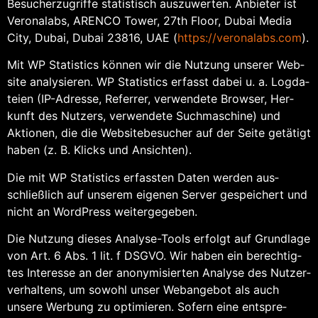
Besu­cher­zu­grif­fe sta­tis­tisch aus­zu­wer­ten. Anbie­ter ist
Vero­nalabs, ARE­N­CO Tower, 27th Flo­or, Dubai Media
City, Dubai, Dubai 23816, UAE (
https://​vero​nalabs​.com
).
Mit WP Sta­tis­tics kön­nen wir die Nut­zung unse­rer Web­
site ana­ly­sie­ren. WP Sta­tis­tics erfasst dabei u. a. Log­da­
tei­en (IP-Adres­se, Refer­rer, ver­wen­de­te Brow­ser, Her­
kunft des Nut­zers, ver­wen­de­te Such­ma­schi­ne) und
Aktio­nen, die die Web­site­be­su­cher auf der Sei­te getä­tigt
haben (z. B. Klicks und Ansichten).
Die mit WP Sta­tis­tics erfass­ten Daten wer­den aus­
schließ­lich auf unse­rem eige­nen Ser­ver gespei­chert und
nicht an Word­Press weitergegeben.
Die Nut­zung die­ses Ana­ly­se-Tools erfolgt auf Grund­la­ge
von Art. 6 Abs. 1 lit. f DSGVO. Wir haben ein berech­tig­
tes Inter­es­se an der anony­mi­sier­ten Ana­ly­se des Nut­zer­
ver­hal­tens, um sowohl unser Web­an­ge­bot als auch
unse­re Wer­bung zu opti­mie­ren. Sofern eine ent­spre­