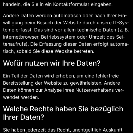
han­deln, die Sie in ein Kon­takt­for­mu­lar eingeben.
Ande­re Daten wer­den auto­ma­tisch oder nach Ihrer Ein­
wil­li­gung beim Besuch der Web­site durch unse­re IT-Sys­
te­me erfasst. Das sind vor allem tech­ni­sche Daten (z. B.
Inter­net­brow­ser, Betriebs­sys­tem oder Uhr­zeit des Sei­
ten­auf­rufs). Die Erfas­sung die­ser Daten erfolgt auto­ma­
tisch, sobald Sie die­se Web­site betreten.
Wofür nut­zen wir Ihre Daten?
Ein Teil der Daten wird erho­ben, um eine feh­ler­freie
Bereit­stel­lung der Web­site zu gewähr­leis­ten. Ande­re
Daten kön­nen zur Ana­ly­se Ihres Nut­zer­ver­hal­tens ver­
wen­det werden.
Wel­che Rech­te haben Sie bezüg­lich
Ihrer Daten?
Sie haben jeder­zeit das Recht, unent­gelt­lich Aus­kunft