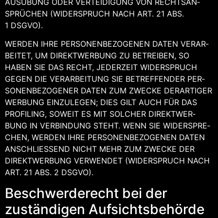
AUS­ÜBUNG ODER VER­TEI­DI­GUNG VON RECHTS­AN­
SPRÜ­CHEN (WIDER­SPRUCH NACH ART. 21 ABS.
1 DSGVO).
WER­DEN IHRE PER­SO­NEN­BE­ZO­GE­NEN DATEN VER­AR­
BEI­TET, UM DIREKT­WER­BUNG ZU BETREI­BEN, SO
HABEN SIE DAS RECHT, JEDER­ZEIT WIDER­SPRUCH
GEGEN DIE VER­AR­BEI­TUNG SIE BETREF­FEN­DER PER­
SO­NEN­BE­ZO­GE­NER DATEN ZUM ZWE­CKE DER­AR­TI­GER
WER­BUNG EIN­ZU­LE­GEN; DIES GILT AUCH FÜR DAS
PRO­FIL­ING, SOWEIT ES MIT SOL­CHER DIREKT­WER­
BUNG IN VER­BIN­DUNG STEHT. WENN SIE WIDER­SPRE­
CHEN, WER­DEN IHRE PER­SO­NEN­BE­ZO­GE­NEN DATEN
ANSCHLIES­SEND NICHT MEHR ZUM ZWE­CKE DER
DIREKT­WER­BUNG VER­WEN­DET (WIDER­SPRUCH NACH
ART. 21 ABS. 2 DSGVO).
Beschwerde­recht bei der
zustän­di­gen Aufsichtsbehörde