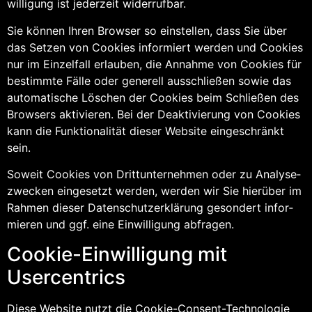
wil­li­gung ist jeder­zeit widerrufbar.
Sie kön­nen Ihren Brow­ser so ein­stel­len, dass Sie über
das Set­zen von Coo­kies infor­miert wer­den und Coo­kies
nur im Ein­zel­fall erlau­ben, die Annah­me von Coo­kies für
bestimm­te Fäl­le oder gene­rell aus­schlie­ßen sowie das
auto­ma­ti­sche Löschen der Coo­kies beim Schlie­ßen des
Brow­sers akti­vie­ren. Bei der Deak­ti­vie­rung von Coo­kies
kann die Funk­tio­na­li­tät die­ser Web­site ein­ge­schränkt
sein.
Soweit Coo­kies von Dritt­un­ter­neh­men oder zu Ana­ly­se­
zwe­cken ein­ge­setzt wer­den, wer­den wir Sie hier­über im
Rah­men die­ser Daten­schutz­er­klä­rung geson­dert infor­
mie­ren und ggf. eine Ein­wil­li­gung abfragen.
Coo­kie-Ein­wil­li­gung mit
Usercentrics
Die­se Web­site nutzt die Coo­kie-Con­sent-Tech­no­lo­gie