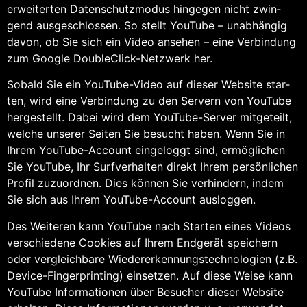
erwei­ter­ten Daten­schutz­mo­dus hin­ge­gen nicht zwin­
gend aus­ge­schlos­sen. So stellt You­Tube – unab­hän­gig
davon, ob Sie sich ein Video anse­hen – eine Ver­bin­dung
zum Goog­le Dou­ble­Click-Netz­werk her.
Sobald Sie ein You­Tube-Video auf die­ser Web­site star­
ten, wird eine Ver­bin­dung zu den Ser­vern von You­Tube
her­ge­stellt. Dabei wird dem You­Tube-Ser­ver mit­ge­teilt,
wel­che unse­rer Sei­ten Sie besucht haben. Wenn Sie in
Ihrem You­Tube-Account ein­ge­loggt sind, ermög­li­chen
Sie You­Tube, Ihr Surf­ver­hal­ten direkt Ihrem per­sön­li­chen
Pro­fil zuzu­ord­nen. Dies kön­nen Sie ver­hin­dern, indem
Sie sich aus Ihrem You­Tube-Account ausloggen.
Des Wei­te­ren kann You­Tube nach Star­ten eines Vide­os
ver­schie­de­ne Coo­kies auf Ihrem End­ge­rät spei­chern
oder ver­gleich­ba­re Wie­der­erken­nungs­tech­no­lo­gien (z.B.
Device-Fin­ger­prin­ting) ein­set­zen. Auf die­se Wei­se kann
You­Tube Infor­ma­tio­nen über Besu­cher die­ser Web­site