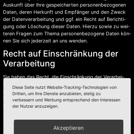
Aus­kunft über Ihre gespei­cher­ten per­so­nen­be­zo­ge­nen
Daten, deren Her­kunft und Emp­fän­ger und den Zweck
der Daten­ver­ar­bei­tung und ggf. ein Recht auf Berich­ti­
gung oder Löschung die­ser Daten. Hier­zu sowie zu wei­
te­ren Fra­gen zum The­ma per­so­nen­be­zo­ge­ne Daten kön­
nen Sie sich jeder­zeit an uns wenden.
Recht auf Ein­schrän­kung der
Verarbeitung
Sie haben das Recht, die Ein­schrän­kung der Ver­ar­bei­
tung Ihrer per­so­nen­be­zo­ge­nen Daten zu ver­lan­gen.
Diese Seite nutzt Website-Tracking-Technologien von
Hier­zu kön­nen Sie sich jeder­zeit an uns wen­den. Das
Dritten, um ihre Dienste anzubieten, stetig zu
Recht auf Ein­schrän­kung der Ver­ar­bei­tung besteht in
verbessern und Werbung entsprechend den Interessen
fol­gen­den Fällen:
der Nutzer anzuzeigen.
Wenn Sie die Rich­tig­keit Ihrer bei uns gespei­cher­
ten per­so­nen­be­zo­ge­nen Daten bestrei­ten, benö­ti­
Akzeptieren
gen wir in der Regel Zeit, um dies zu über­prü­fen.