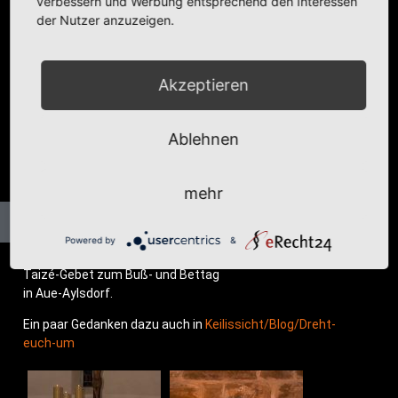
verbessern und Werbung entsprechend den Interessen
der Nutzer anzuzeigen.
Akzeptieren
Ablehnen
mehr
Powered by
&
Tai­zé-Gebet zum Buß- und Bettag
in Aue-Aylsdorf.
Ein paar Gedan­ken dazu auch in
Keil­is­sich­t/­B­log/­Dreht-
euch-um