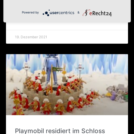
Engel Gabri­el von Gott gesandt in eine Stadt in Gali­
läa, die heißt Naza­reth, 27 zu einer Jung­frau, die
Powered by
&
WEITERLESEN »
19. Dezember 2021
Play­mo­bil resi­diert im Schloss