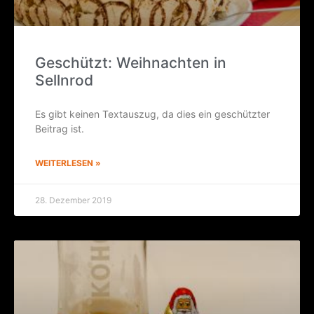
Geschützt: Weih­nach­ten in
Sellnrod
Es gibt kei­nen Text­aus­zug, da dies ein geschütz­ter
Bei­trag ist.
WEITERLESEN »
28. Dezember 2019