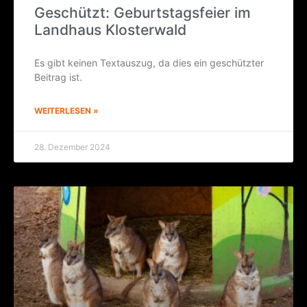
Geschützt: Geburts­tags­fei­er im
Land­haus Klosterwald
Es gibt kei­nen Text­aus­zug, da dies ein geschütz­ter
Bei­trag ist.
WEITERLESEN »
28. Dezember 2024