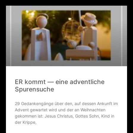
ER kommt — eine advent­li­che
Spurensuche
29 Gedan­ken­gän­ge über den, auf des­sen Ankunft im
Advent gewar­tet wird und der an Weih­nach­ten
gekom­men ist: Jesus Chris­tus, Got­tes Sohn, Kind in
der Krippe,