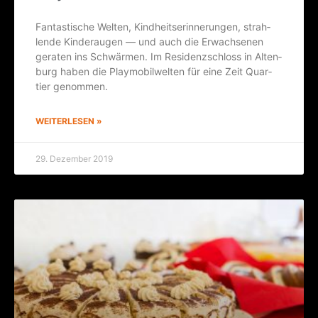
Fan­tas­ti­sche Wel­ten, Kind­heits­er­in­ne­run­gen, strah­
len­de Kin­der­au­gen — und auch die Erwach­se­nen
gera­ten ins Schwär­men. Im Resi­denz­schloss in Alten­
burg haben die Play­mo­bil­wel­ten für eine Zeit Quar­
tier genommen.
WEITERLESEN »
29. Dezember 2019