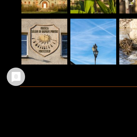
Ältere Beiträge
TEILEN :
FACEBOOK
WHATSAPP
TWITTER
EM