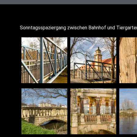
Sonn­tags­spa­zier­gang zwi­schen Bahn­hof und Tier­gar­t