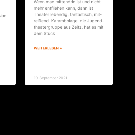
Wenn man mit­ten­drin ist und nicht
mehr ent­flie­hen kann, dann ist
Thea­ter leben­dig, fan­tas­tisch, mit­
i­on
rei­ßend. Karam­bo­la­ge, die Jugend­
thea­ter­grup­pe aus Zeitz, hat es mit
dem Stück
WEITERLESEN »
19. September 2021