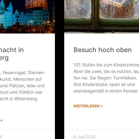
­nacht in
Besuch hoch oben
erg
101 Stu­fen bis zum Kin­der­zim­me
Aber die zwei, die es nut­zen, lau
, Feu­er­vo­gel, Ster­nen­
fen nie. Sie flie­gen: Turm­fal­ken.
n­kunst, Men­schen auf
Ihre Kin­der­stu­be: open air und
und Plät­zen, lei­se und
stan­des­ge­mäß in einem Fenster
 bunt und fröh­lich war
nacht in Wit­ten­berg.
WEITERLESEN »
 »
4
8. Juni 2024