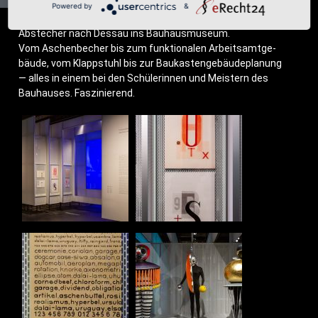
Powered by
&
Abste­cher nach Des­sau ins Bauhausmuseum.
Vom Aschen­be­cher bis zum funk­tio­na­len Arbeits­amt­ge­
bäu­de, vom Klapp­stuhl bis zur Bau­kas­ten­ge­bäu­de­pla­nung
— alles in einem bei den Schü­le­rin­nen und Meis­tern des
Bau­hau­ses. Faszinierend.