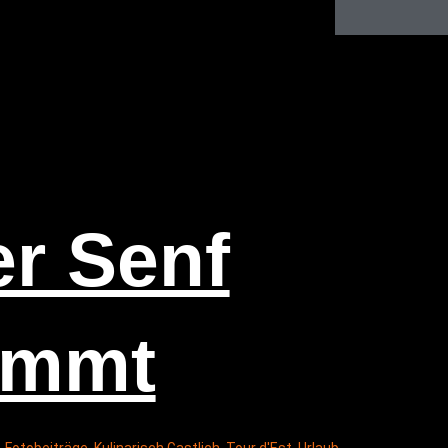
r Senf
ommt