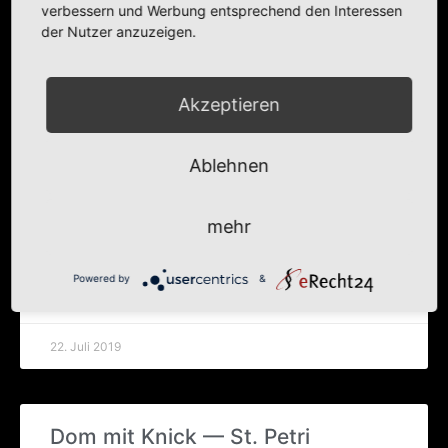
verbessern und Werbung entsprechend den Interessen
der Nutzer anzuzeigen.
WEITERLESEN »
22. Juli 2019
Akzeptieren
Ablehnen
Stadt der Tür­me von oben
Baut­zen, Tür­me in gro­ßer Zahl. Vom Rei­chen­turm
mehr
und von St. Petri sieht man allerhand.
Powered by
&
WEITERLESEN »
22. Juli 2019
Dom mit Knick — St. Petri