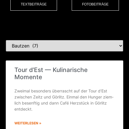
TEXTBEITRÄGE
FOTOBEITRÄGE
Kat
Tour d’Est — Kuli­na­ri­sche
Momente
Zwei­mal beson­ders über­rascht auf der Tour d’Est
zwi­schen Zeitz und Gör­litz. Ein­mal den Hun­ger ziem­
lich besenf­tig und dann Café Herz­stück in Gör­litz
entdeckt.
WEITERLESEN »