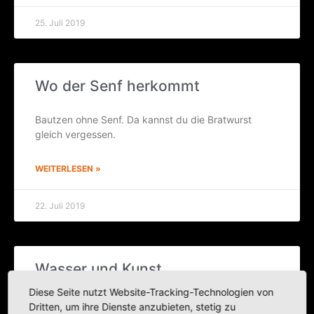
25. Juli 2019
Wo der Senf herkommt
Baut­zen ohne Senf. Da kannst du die Brat­wurst
gleich vergessen.
WEITERLESEN »
22. Juli 2019
Was­ser und Kunst
Diese Seite nutzt Website-Tracking-Technologien von
Bautz­e­ner Wasserkunst
Dritten, um ihre Dienste anzubieten, stetig zu