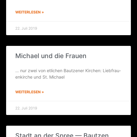
WEITERLESEN »
22. Juli 2019
Micha­el und die Frauen
… nur zwei von etli­chen Bautz­e­ner Kir­chen: Lieb­frau­
en­kir­che und St. Michael
WEITERLESEN »
22. Juli 2019
Stadt an der Spree — Bautzen