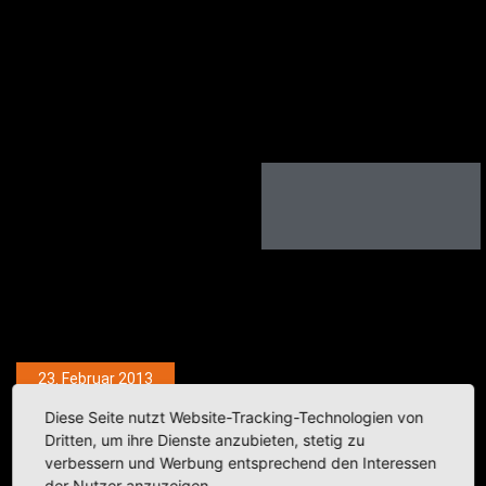
23. Februar 2013
Schnee-Decke
Diese Seite nutzt Website-Tracking-Technologien von
Dritten, um ihre Dienste anzubieten, stetig zu
verbessern und Werbung entsprechend den Interessen
Kategorie:
Fotobeiträge
,
Natur
,
Rund um Zuhause
der Nutzer anzuzeigen.