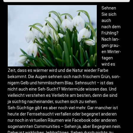
Seh­nen
Sie sich
auch
nach dem
Früh­ling?
Nach lan­
gen grau­
en Win­ter­
ta­gen
wird es
Zeit, dass es wär­mer wird und die Natur wie­der Far­be
bekommt. Die Augen seh­nen sich nach fri­schem Grün, son­
ni­gem Gelb und himm­li­schem Blau. Sehn­sucht – ist das
nicht auch eine Seh-Sucht? Win­ter­mü­de wis­sen das. Und
viel­leicht ver­ste­hen es Ver­lieb­te am bes­ten, denn die sind
ja süch­tig nach­ein­an­der, suchen sich zu sehen.
Seh-Süch­ti­ge gibt es aber noch viel mehr. Gar man­cher ist
heu­te der Fern­seh­sucht ver­fal­len oder begeg­net ande­ren
nur noch in vir­tu­el­len Räu­men wie Face­book oder ande­ren
soge­nann­ten Com­mu­ni­ties – Sehen ja, aber Begeg­nen nein.
Dabei ist wirk­li­ches, leib­haf­ti­ges Sehen durch nichts zu