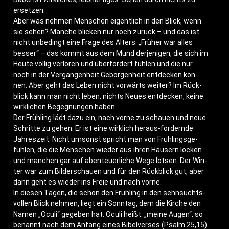
ersetzen.
Aber was neh­men Men­schen eigent­lich in den Blick, wenn
sie sehen? Man­che bli­cken nur noch zurück – und das ist
nicht unbe­dingt eine Fra­ge des Alters. „Frü­her war alles
bes­ser“ – das kommt aus dem Mund der­je­ni­gen, die sich im
Heu­te völ­lig ver­lo­ren und über­for­dert füh­len und die nur
noch in der Ver­gan­gen­heit Gebor­gen­heit ent­de­cken kön­
nen. Aber geht das Leben nicht vor­wärts wei­ter? Im Rück­
blick kann man nicht leben, nichts Neu­es ent­de­cken, kei­ne
wirk­li­chen Begeg­nun­gen haben.
Der Früh­ling lädt dazu ein, nach vor­ne zu schau­en und neue
Schrit­te zu gehen. Er ist eine wirk­lich her­aus-for­dern­de
Jah­res­zeit. Nicht umsonst spricht man von Früh­lings­ge­
füh­len, die die Men­schen wie­der aus ihren Häu­sern locken
und man­chen gar auf aben­teu­er­li­che Wege lot­sen. Der Win­
ter war zum Bil­der­schau­en und für den Rück­blick gut, aber
dann geht es wie­der ins Freie und nach vorne.
In die­sen Tagen, die schon den Früh­ling in den sehn­suchts­
vol­len Blick neh­men, liegt ein Sonn­tag, dem die Kir­che den
Namen „Ocu­li“ gege­ben hat. Ocu­li heißt: „mei­ne Augen“, so
benannt nach dem Anfang eines Bibel­ver­ses (Psalm 25,15).