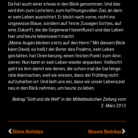
Da hat auch einer etwas in den Blick genom­men. Und das
wird ihm zum Leit­stern, zum hoff­nungs­vol­len Ziel, an dem
er sein Leben aus­rich­tet. Er blickt nach vor­ne, nicht ins
unge­wis­se Blaue, son­dern auf fes­te Zusa­gen Got­tes, auf
eine Zukunft, die die Gegen­wart beein­flusst und das Leben
hier und heu­te lebens­wert macht.
„Mei­ne Augen bli­cken stets auf den Herrn.“ Mit die­sem Blick
kann David, so heißt der Beter des Psalms, sein Leben
gestal­ten, hat Ori­en­tie­rung, einen fes­ten Punkt zum Anvi­
sie­ren. Nun kann er sein Leben wie­der anpa­cken. Viel­leicht
geht es ihm damit wie denen, die schon mal die Gar­ten­ge­
rä­te klar­ma­chen, weil sie wis­sen, dass der Früh­ling nicht
auf­zu­hal­ten ist. Und lädt uns ein, dass wir unser Lebens­ziel
neu in den Blick neh­men, um heu­te zu leben.
Bei­trag “Gott und die Welt” in der Mit­tel­deut­schen Zei­tung vom
2. März 2013
Ältere Beiträge
Neuere Beiträge