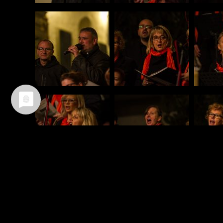
Dan­ke Anja
Schult­zi
Schultz ein­mal mehr fürs Fotograf