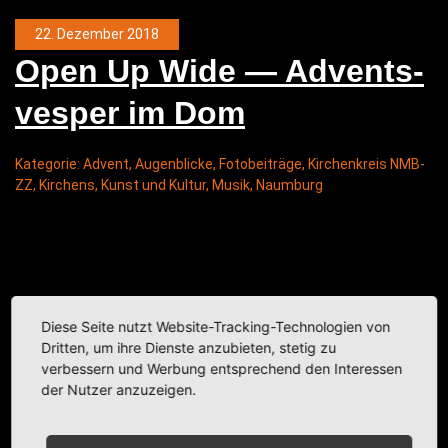
22. Dezember 2018
Open Up Wide — Advents­
ves­per im Dom
Kategorie:
Advent
,
Augenblicke
,
Fotobeiträge
,
Kirchenkreis NMB-
ZZ
,
Kirchens
,
Kunst und Kultur
,
Musik
,
Naumburg
Diese Seite nutzt Website-Tracking-Technologien von
Dritten, um ihre Dienste anzubieten, stetig zu
verbessern und Werbung entsprechend den Interessen
der Nutzer anzuzeigen.