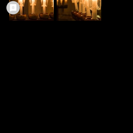
Ältere Beiträge
Neuere Beiträge
TEILEN :
FACEBOOK
WHATSAPP
TWITTER
EMAIL