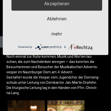
Akzeptieren
Ablehnen
mehr
Powered by
&
Noch ein­mal zur Ruhe kom­men, Musik und Wor­ten lau­
schen, die zum Nach­den­ken anre­gen — das konn­ten die
Besu­che­rin­nen und Besu­cher der Musi­ka­li­schen Advents­
ves­per im Naum­bur­ger Dom am 4. Advent.
Gestal­tet wur­de die Ves­per vom Jugend­chor der Dom­sing­
schu­le unter Lei­tung von Dom­kan­tor Jan-Mar­tin Dra­fehn.
Die lit­ur­gi­sche Lei­tung lag in den Hän­den von Pfrn. Chris­ti­
na Lang.