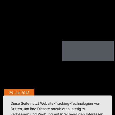
29. Juli 2013
HH vol­ler Blumen
Diese Seite nutzt Website-Tracking-Technologien von
Dritten, um ihre Dienste anzubieten, stetig zu
verbessern und Werbung entsprechend den Interessen