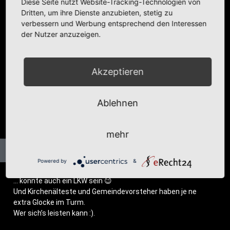
Diese Seite nutzt Website-Tracking-Technologien von
Dritten, um ihre Dienste anzubieten, stetig zu
Kategorie:
Fotobeiträge
,
Hamburg
,
Kirchens
,
Urlaub
verbessern und Werbung entsprechend den Interessen
der Nutzer anzuzeigen.
Akzeptieren
Ablehnen
mehr
Powered by
&
… könn­te auch ein LKW sein 😉
Und Kir­chen­äl­tes­te und Gemein­de­vor­ste­her haben je ne
extra Glo­cke im Turm.
Wer sich’s leis­ten kann :).