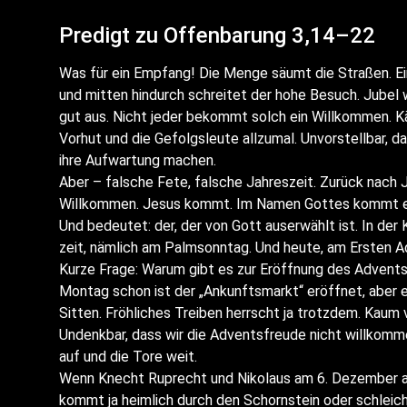
Pre­digt zu Offen­ba­rung 3,14–22
Was für ein Emp­fang! Die Men­ge säumt die Stra­ßen. E
und mit­ten hin­durch schrei­tet der hohe Besuch. Jubel 
gut aus. Nicht jeder bekommt solch ein Will­kom­men. Käth
Vor­hut und die Gefolgs­leu­te all­zu­mal. Unvor­stell­bar, 
ihre Auf­war­tung machen.
Aber – fal­sche Fete, fal­sche Jah­res­zeit. Zurück nach J
Will­kom­men. Jesus kommt. Im Namen Got­tes kommt er. De
Und bedeu­tet: der, der von Gott aus­er­wählt ist. In der
zeit, näm­lich am Palm­sonn­tag. Und heu­te, am Ers­ten
Kur­ze Fra­ge: War­um gibt es zur Eröff­nung des Advents
Mon­tag schon ist der „Ankunfts­markt“ eröff­net, aber es g
Sit­ten. Fröh­li­ches Trei­ben herrscht ja trotz­dem. Kaum v
Undenk­bar, dass wir die Advents­freu­de nicht will­kom
auf und die Tore weit.
Wenn Knecht Ruprecht und Niko­laus am 6. Dezem­ber an 
kommt ja heim­lich durch den Schorn­stein oder schleicht