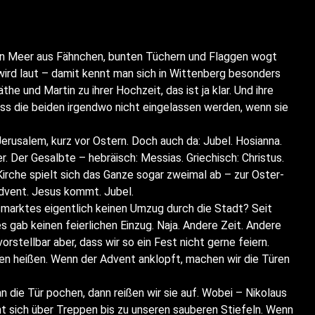
in Meer aus Fähn­chen, bun­ten Tüchern und Flag­gen wogt
wird laut – damit kennt man sich in Wit­ten­berg beson­ders
e und Mar­tin zu ihrer Hoch­zeit, das ist ja klar. Und ihre
dass die bei­den irgend­wo nicht ein­ge­las­sen wer­den, wenn sie
eru­sa­lem, kurz vor Ostern. Doch auch da: Jubel. Hosi­an­na.
r Gesalb­te – hebrä­isch: Mes­si­as. Grie­chisch: Chris­tus.
 Kir­che spielt sich das Gan­ze sogar zwei­mal ab – zur Oster­
 Advent. Jesus kommt. Jubel.
­mark­tes eigent­lich kei­nen Umzug durch die Stadt? Seit
ab kei­nen fei­er­li­chen Ein­zug. Naja. Ande­re Zeit. Ande­re
or­stell­bar aber, dass wir so ein Fest nicht ger­ne fei­ern.
­men hei­ßen. Wenn der Advent anklopft, machen wir die Türen
die Tür pochen, dann rei­ßen wir sie auf. Wobei – Niko­laus
 sich über Trep­pen bis zu unse­ren sau­be­ren Stie­feln. Wenn