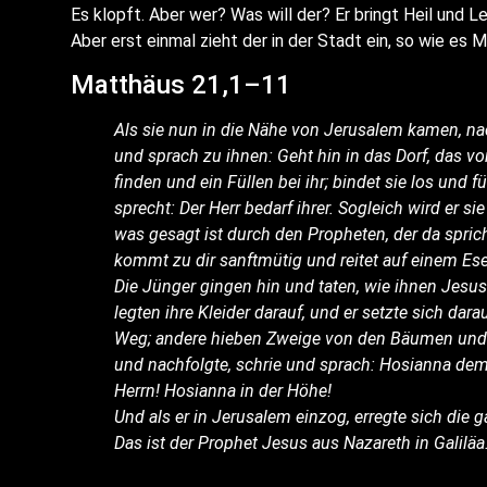
Es klopft. Aber wer? Was will der? Er bringt Heil und L
Aber erst ein­mal zieht der in der Stadt ein, so wie es M
Mat­thä­us 21,1–11
Als sie nun in die Nähe von Jeru­sa­lem kamen, nac
und sprach zu ihnen: Geht hin in das Dorf, das vor
fin­den und ein Fül­len bei ihr; bin­det sie los u
sprecht: Der Herr bedarf ihrer. Sogleich wird er sie
was gesagt ist durch den Pro­phe­ten, der da spricht
kommt zu dir sanft­mü­tig und rei­tet auf einem Es
Die Jün­ger gin­gen hin und taten, wie ihnen Jesus 
leg­ten ihre Klei­der dar­auf, und er setz­te sich dar­
Weg; ande­re hie­ben Zwei­ge von den Bäu­men und 
und nach­folg­te, schrie und sprach: Hosi­an­na 
Herrn! Hosi­an­na in der Höhe!
Und als er in Jeru­sa­lem ein­zog, erreg­te sich die
Das ist der Pro­phet Jesus aus Naza­reth in Galiläa