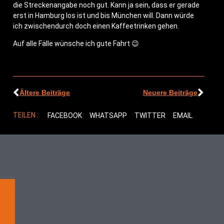
die Stre­cken­an­ga­be noch gut. Kann ja sein, dass er gera­de
erst in Ham­burg los ist und bis Mün­chen will. Dann wür­de
ich zwi­schen­durch doch einen Kaf­fee­trin­ken gehen.
Auf alle Fäl­le wün­sche ich gute Fahrt 😉
Ältere Beiträge
Neuere Beiträge
TEILEN :
FACEBOOK
WHATSAPP
TWITTER
EMAIL