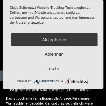
Gesprächspartner …
Diese Seite nutzt Website-Tracking-Technologien von
Dritten, um ihre Dienste anzubieten, stetig zu
Kategorie:
Dies und Das
,
Textbeiträge
verbessern und Werbung entsprechend den Interessen
der Nutzer anzuzeigen.
Akzeptieren
Ablehnen
mehr
Powered by
&
“… ist gera­de mit dem Auto unter­wegs. Bit­te war­ten Sie.”
Das ist doch eine ver­hei­ßungs­vol­le Ansa­ge. Kein lan­ges
War­te­schlei­fen­ge­dud­del. Klar und prä­zi­se. Viel­leicht wäre