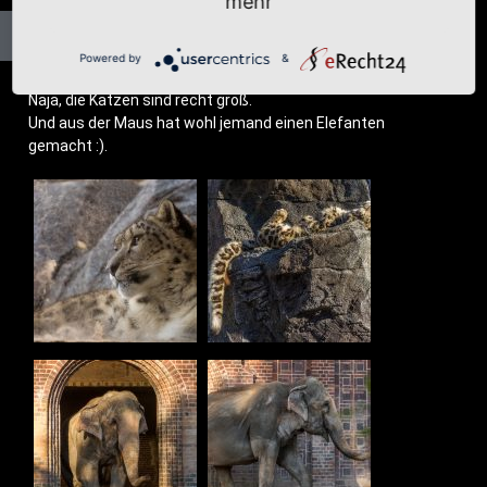
mehr
Powered by
&
Naja, die Kat­zen sind recht groß.
Und aus der Maus hat wohl jemand einen Ele­fan­ten
gemacht :).