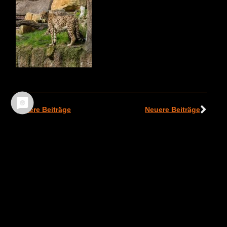
Ältere Beiträge
Neuere Beiträge
TEILEN :
FACEBOOK
WHATSAPP
TWITTER
EMAIL