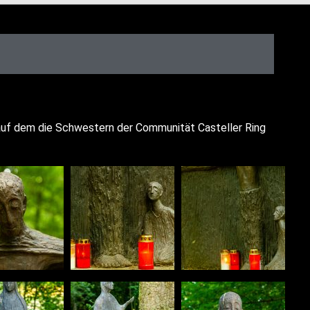
uf dem die Schwes­tern der Com­mu­ni­tät Cas­tel­ler Ring