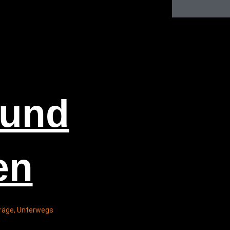
 und
en
räge
,
Unterwegs