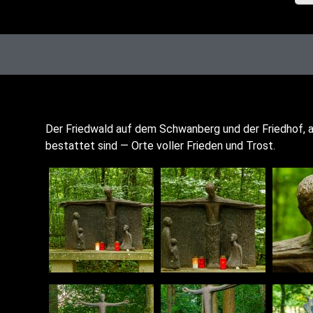
Der Fried­wald auf dem Schwan­berg und der Fried­hof, a
bestat­tet sind — Orte vol­ler Frie­den und Trost.