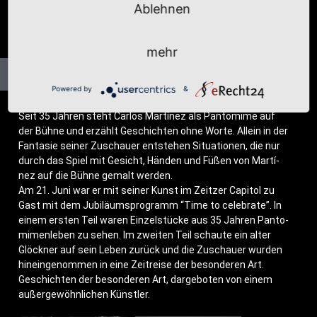
Ablehnen
mehr
Powered by
&
Seit 35 Jah­ren steht Car­los Mar­tí­nez als Pan­to­mi­me auf
der Büh­ne und erzählt Geschich­ten ohne Wor­te. Allein in der
Fan­ta­sie sei­ner Zuschau­er ent­ste­hen Situa­tio­nen, die nur
durch das Spiel mit Gesicht, Hän­den und Füßen von Mar­tí­
nez auf die Büh­ne gemalt werden.
Am 21. Juni war er mit sei­ner Kunst im Zeit­zer Capi­tol zu
Gast mit dem Jubi­lä­ums­pro­gramm “Time to cele­bra­te”. In
einem ers­ten Teil waren Ein­zel­stü­cke aus 35 Jah­ren Pan­to­
mi­men­le­ben zu sehen. Im zwei­ten Teil schau­te ein alter
Glöck­ner auf sein Leben zurück und die Zuschau­er wur­den
hin­ein­ge­nom­men in eine Zeit­rei­se der beson­de­ren Art.
Geschich­ten der beson­de­ren Art, dar­ge­bo­ten von einem
außer­ge­wöhn­li­chen Künstler.