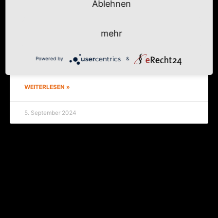
Ablehnen
Stadt­ge­bet mit Oldtimern
mehr
Ers­te Elbau­en-Clas­­sics in Wit­ten­berg — und das
Stadt­ge­bet mit­ten­drin in der Ankunft und dem
Abschluss von Tag 1. Ein paar Gedan­ken zu Schät­
Powered by
&
zen und Liebhaberstücken.
WEITERLESEN »
5. September 2024