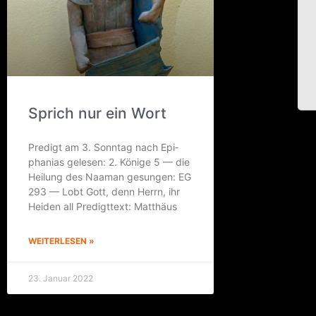
Sprich nur ein Wort
Pre­digt am 3. Sonn­tag nach Epi­
pha­ni­as gele­sen: 2. Köni­ge 5 — die
Hei­lung des Naa­man gesun­gen: EG
293 — Lobt Gott, denn Herrn, ihr
Hei­den all Pre­digt­text: Matthäus
WEITERLESEN »
23. Januar 2022