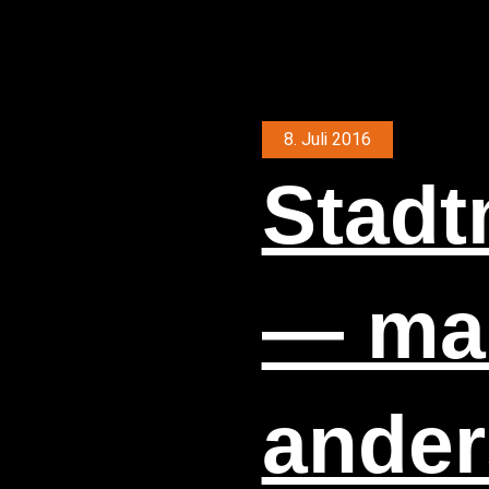
8. Juli 2016
Stadt­
— mal
ander