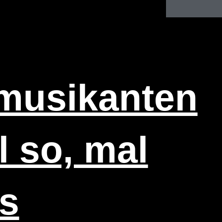
mu­si­kan­ten
 so, mal
s