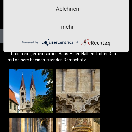
Ablehnen
mehr
Powered by
&
… haben ein gemein­sa­mes Haus — den Hal­ber­städ­ter Dom
mit sei­nem beein­dru­cken­den Domschatz