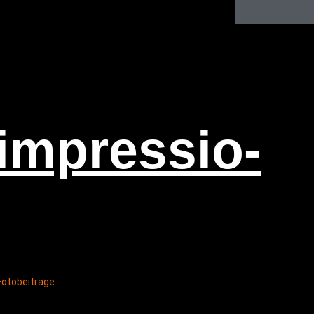
im­pres­sio­
Fotobeiträge