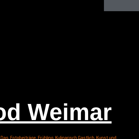
­od Weimar
 Das
,
Fotobeiträge
,
Frühling
,
Kulinarisch Gastlich
,
Kunst und