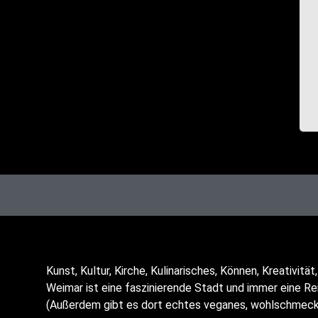
Kunst, Kul­tur, Kir­che, Kuli­na­ri­sches, Kön­nen, Krea­ti­vi­
Wei­mar ist eine fas­zi­nie­ren­de Stadt und immer eine Re
(Außer­dem gibt es dort ech­tes vega­nes, wohl­schme­ck