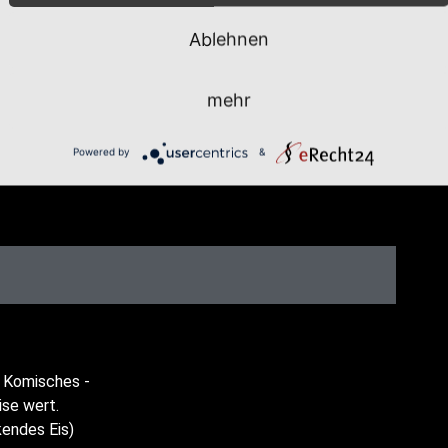
Ablehnen
mehr
Powered by
&
tät, Komisches -
i­se wert.
en­des Eis)