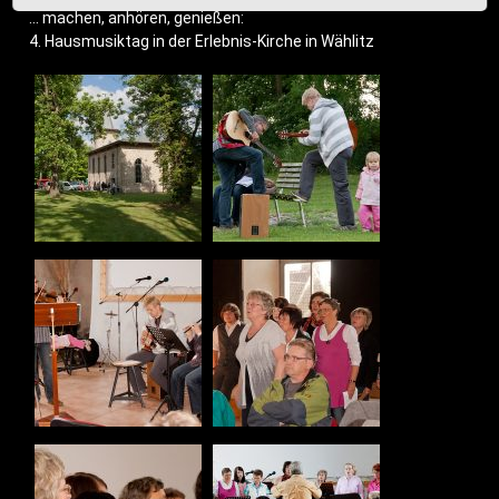
… machen, anhö­ren, genießen:
4. Haus­mu­sik­tag in der Erleb­nis-Kir­che in Wählitz