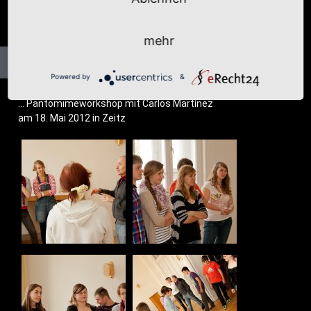
mehr
Powered by
&
… Pan­to­mime­work­shop mit Car­los Martínez
am 18. Mai 2012 in Zeitz