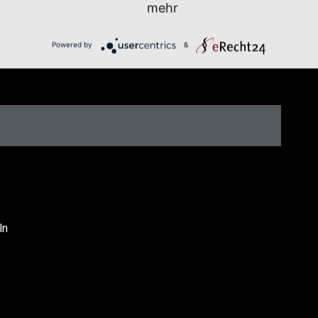
mehr
Powered by
&
ln