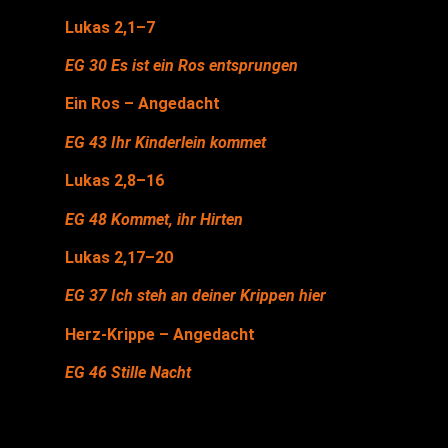
Lukas 2,1–7
EG 30 Es ist ein Ros entsprungen
Ein Ros – Angedacht
EG 43 Ihr Kin­der­lein kommet
Lukas 2,8–16
EG 48 Kom­met, ihr Hir­ten
Lukas 2,17–20
EG 37 Ich steh an dei­ner Krip­pen hier
Herz-Krip­pe – Angedacht
EG 46 Stil­le Nacht