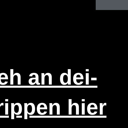
eh an dei­
ip­pen hier