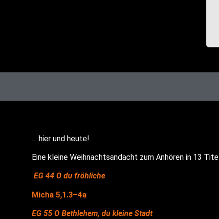
… hier und heute!
Eine klei­ne Weih­nachts­an­dacht zum Anhö­ren in 13 Tite
EG 44 O du fröhliche
Micha 5,1.3–4a
EG 55 O Beth­le­hem, du klei­ne Stadt