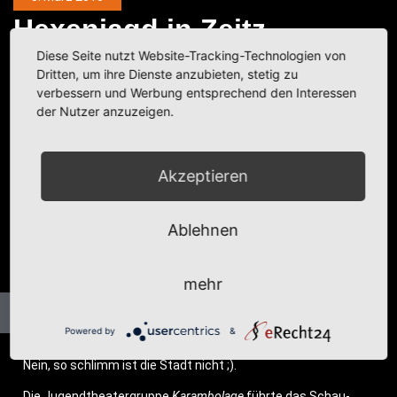
Hexen­jagd in Zeitz
Diese Seite nutzt Website-Tracking-Technologien von
Dritten, um ihre Dienste anzubieten, stetig zu
Kategorie:
Events
,
Fotobeiträge
verbessern und Werbung entsprechend den Interessen
der Nutzer anzuzeigen.
Akzeptieren
Ablehnen
mehr
Powered by
&
Nein, so schlimm ist die Stadt nicht ;).
Die Jugend­thea­ter­grup­pe
Karam­bo­la­ge
führ­te das Schau­