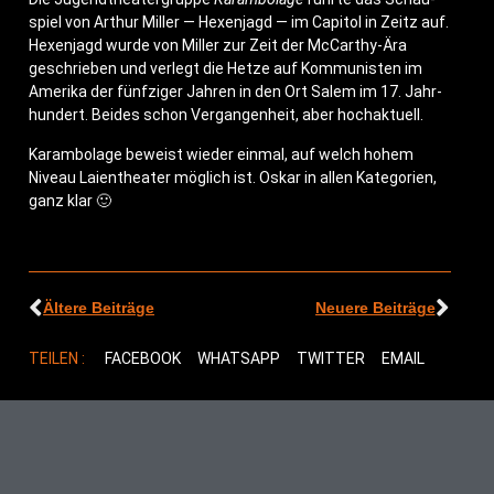
spiel von Arthur Mil­ler — Hexen­jagd — im Capi­tol in Zeitz auf.
Hexen­jagd wur­de von Mil­ler zur Zeit der McCar­thy-Ära
geschrie­ben und ver­legt die Het­ze auf Kom­mu­nis­ten im
Ame­ri­ka der fünf­zi­ger Jah­ren in den Ort Salem im 17. Jahr­
hun­dert. Bei­des schon Ver­gan­gen­heit, aber hochaktuell.
Karam­bo­la­ge beweist wie­der ein­mal, auf welch hohem
Niveau Lai­en­thea­ter mög­lich ist. Oskar in allen Kate­go­rien,
ganz klar 🙂
Ältere Beiträge
Neuere Beiträge
TEILEN :
FACEBOOK
WHATSAPP
TWITTER
EMAIL