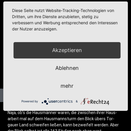
Kategorie:
Fotobeiträge
,
Rund um Zuhause
,
Stadtansichten
Diese Seite nutzt Website-Tracking-Technologien von
Dritten, um ihre Dienste anzubieten, stetig zu
verbessern und Werbung entsprechend den Interessen
der Nutzer anzuzeigen.
Akzeptieren
Ablehnen
mehr
Powered by
&
Naja, ob’s die Haus­män­ner waren, die zwi­schen ihrer Haus­
ar­beit mal auf dem Haus­mannsturm den Blick übers Tor­
gau­er Land schwei­fen lie­ßen, kann bezwei­felt wer­den. Aber
der Blick selbst ist alle 163 Stu­fen nach oben wert.