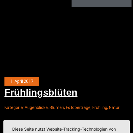
1. April 2017
Früh­lings­blü­ten
Kategorie:
Augenblicke
,
Blumen
,
Fotobeiträge
,
Frühling
,
Natur
Diese Seite nutzt Website-Tracking-Technologien von