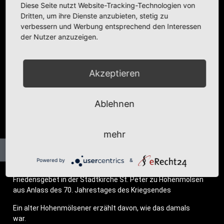
danach
Diese Seite nutzt Website-Tracking-Technologien von
Dritten, um ihre Dienste anzubieten, stetig zu
verbessern und Werbung entsprechend den Interessen
Kategorie:
Events
,
Fotobeiträge
,
Kirchens
der Nutzer anzuzeigen.
Akzeptieren
Ablehnen
mehr
Powered by
&
Frie­dens­ge­bet in der Stadt­kir­che St. Peter zu Hohenmölsen
aus Anlass des 70. Jah­res­ta­ges des Kriegsendes
Ein alter Hohenmöl­se­ner erzählt davon, wie das damals
war.