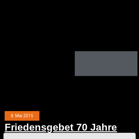
8. Mai 2015
Frie­dens­ge­bet 70 Jah­re