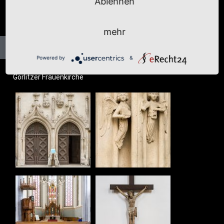
Ablehnen
mehr
Powered by
&
Gör­lit­zer Frauenkirche