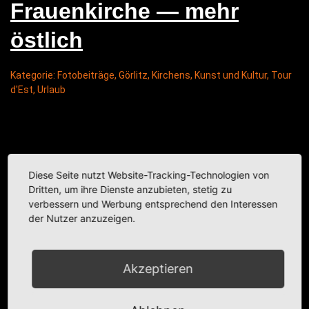
Frau­en­kir­che — mehr
östlich
Kategorie:
Fotobeiträge
,
Görlitz
,
Kirchens
,
Kunst und Kultur
,
Tour
d'Est
,
Urlaub
Diese Seite nutzt Website-Tracking-Technologien von
Dritten, um ihre Dienste anzubieten, stetig zu
verbessern und Werbung entsprechend den Interessen
der Nutzer anzuzeigen.
Akzeptieren