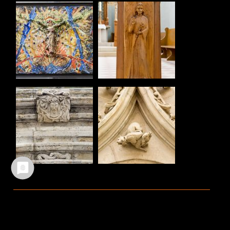
Ältere Beiträge
Neuere Beiträge
TEILEN :
FACEBOOK
WHATSAPP
TWITTER
EMAIL