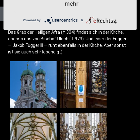
mehr
Powered by
&
Das Grab der Hei­li­gen Afra († 304) fin­det sich in der Kir­che,
eben­so das von Bischof Ulrich († 973). Und einer der Fug­ger
— Jakob Fug­ger III — ruht eben­falls in der Kir­che. Aber sonst
ist sie auch sehr lebendig :).