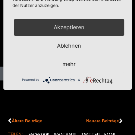
Kategorie:
Drübeck im Harz
,
Fotobeiträge
,
Urlaub
der Nutzer anzuzeigen.
Akzeptieren
Ablehnen
mehr
Powered by
&
Ältere Beiträge
Neuere Beiträge
TEILEN :
FACEBOOK
WHATSAPP
TWITTER
EMAIL