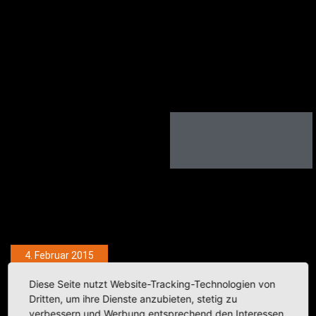
4. Februar 2015
Drü­be­cker Impressionen
Diese Seite nutzt Website-Tracking-Technologien von
Dritten, um ihre Dienste anzubieten, stetig zu
verbessern und Werbung entsprechend den Interessen