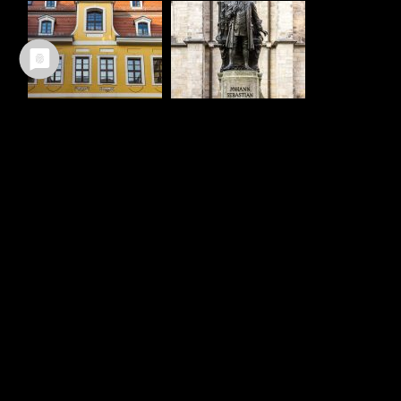
Ältere Beiträge
Neuere Beiträge
TEILEN :
FACEBOOK
WHATSAPP
TWITTER
EMAIL