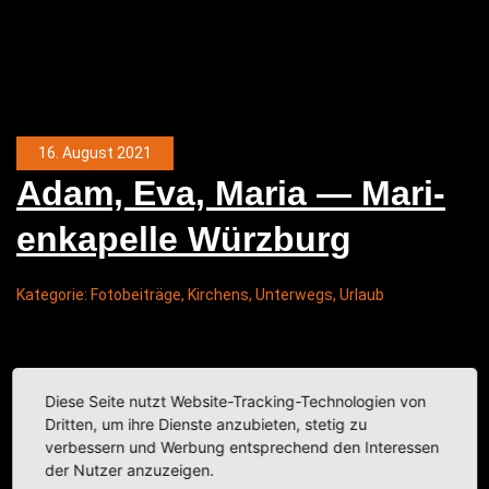
16. August 2021
Adam, Eva, Maria — Mari­
en­ka­pel­le Würzburg
Kategorie:
Fotobeiträge
,
Kirchens
,
Unterwegs
,
Urlaub
Diese Seite nutzt Website-Tracking-Technologien von
Dritten, um ihre Dienste anzubieten, stetig zu
verbessern und Werbung entsprechend den Interessen
der Nutzer anzuzeigen.