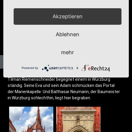
Akzeptieren
Ablehnen
mehr
Powered by
&
Til­man Rie­men­schnei­der begeg­net einem in Würz­burg
stän­dig. Sei­ne Eva und sein Adam schmü­cken das Por­tal
der Mari­en­ka­pel­le. Und Bal­tha­sar Neu­mann, der Bau­meis­ter
in Würz­burg schlecht­hin, liegt hier begraben.