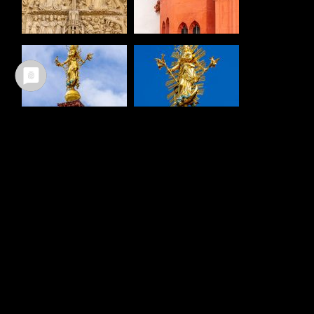
Ältere Beiträge
Neuere Beiträge
TEILEN :
FACEBOOK
WHATSAPP
TWITTER
EMAIL