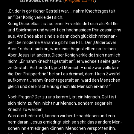
Ehre Got­tes, des Vaters. (
Phil­ip­per 2,5–11
)
„Er, der in gött­li­cher Gestalt war, … nahm Knechts­ge­stalt
an.“ Der König ver­klei­det sich.
König Dros­sel­bart ist so einer. Er ver­klei­det sich als Bett­ler
und Spiel­mann und wischt der hoch­nä­si­gen Prin­zes­sin eins
aus. Am Ende aber sind sie dann doch glück­lich mit­ein­an­
der. Die moder­ne Vari­an­te gibt’s bei RTL. Der „Under­co­ver
Boss“ schaut sich an, was sei­ne Ange­stell­ten so treiben.
Aber Jesus ist anders. Die­ser König ver­klei­det sich näm­lich
nicht. „Er nahm Knechts­ge­stalt an“, er wech­selt sei­ne gan­
ze Gestalt. Vor­her Gott, jetzt Mensch – und zwar voll­stän­
dig. Der Phil­ip­per­brief betont es drei­mal, damit kein Zwei­fel
auf­kommt: „nahm Knechts­ge­stalt an, ward den Men­schen
gleich und der Erschei­nung nach als Mensch erkannt.“
Noch Fra­gen? Der zu uns kommt, ist ein Mensch. Gott ist
sich nicht zu fein, nicht nur Mensch, son­dern sogar ein
Knecht zu werden.
Was das bedeu­tet, kön­nen wir heu­te nach­le­sen und erin­
nern dar­an. Jesus ernied­rigt sich so sehr, dass ande­re Men­
schen ihn ernied­ri­gen kön­nen. Men­schen ver­spot­ten ihn,