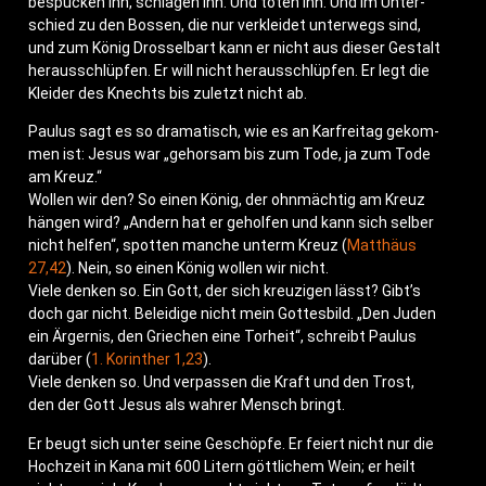
bespu­cken ihn, schla­gen ihn. Und töten ihn. Und im Unter­
schied zu den Bos­sen, die nur ver­klei­det unter­wegs sind,
und zum König Dros­sel­bart kann er nicht aus die­ser Gestalt
her­aus­schlüp­fen. Er will nicht her­aus­schlüp­fen. Er legt die
Klei­der des Knechts bis zuletzt nicht ab.
Pau­lus sagt es so dra­ma­tisch, wie es an Kar­frei­tag gekom­
men ist: Jesus war „gehor­sam bis zum Tode, ja zum Tode
am Kreuz.“
Wol­len wir den? So einen König, der ohn­mäch­tig am Kreuz
hän­gen wird? „Andern hat er gehol­fen und kann sich sel­ber
nicht hel­fen“, spot­ten man­che unterm Kreuz (
Mat­thä­us
27,42
). Nein, so einen König wol­len wir nicht.
Vie­le den­ken so. Ein Gott, der sich kreu­zi­gen lässt? Gibt’s
doch gar nicht. Belei­di­ge nicht mein Got­tes­bild. „Den Juden
ein Ärger­nis, den Grie­chen eine Tor­heit“, schreibt Pau­lus
dar­über (
1. Korin­ther 1,23
).
Vie­le den­ken so. Und ver­pas­sen die Kraft und den Trost,
den der Gott Jesus als wah­rer Mensch bringt.
Er beugt sich unter sei­ne Geschöp­fe. Er fei­ert nicht nur die
Hoch­zeit in Kana mit 600 Litern gött­li­chem Wein; er heilt