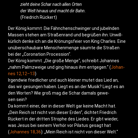
zieht dei­ne Schar nach allen Orten
der Welt hin­aus und macht dir Bahn.
(Fried­rich Rückert)
Der König kommt. Die Fähn­chen­schwin­ger und jubeln­den
Mas­sen ste­hen am Stra­ßen­rand und begrü­ßen ihn. Unwill­
kür­lich den­ke ich an die Krö­nungs­fei­er von King Charles. Eine
unüber­schau­ba­re Men­schen­men­ge säum­te die Stra­ßen
bei der „Coro­na­ti­on Procession“.
Der König kommt. „Die gro­ße Men­ge“, schreibt Johan­nes
„nahm Palm­zwei­ge und ging hin­aus ihm ent­ge­gen.“ (
Johan­
nes 12,12–13
)
Irgend­wie fried­li­cher und auch klei­ner mutet das Lied an,
das wir gesun­gen haben. Liegt es an der Musik? Liegt es an
den Wor­ten? Wie groß mag die Schar damals gewe­
sen sein?
Da kommt einer, der in die­ser Welt gar kei­ne Macht hat.
„Dein Reich ist nicht von die­ser Erden“, dich­tet Fried­rich
Rück­ert in der drit­ten Stro­phe des Lie­des. Er gibt wie­der,
was Jesus bei sei­nem Ver­hör vor Pila­tus gesagt hat
(
Johan­nes 18,36
): „Mein Reich ist nicht von die­ser Welt.“