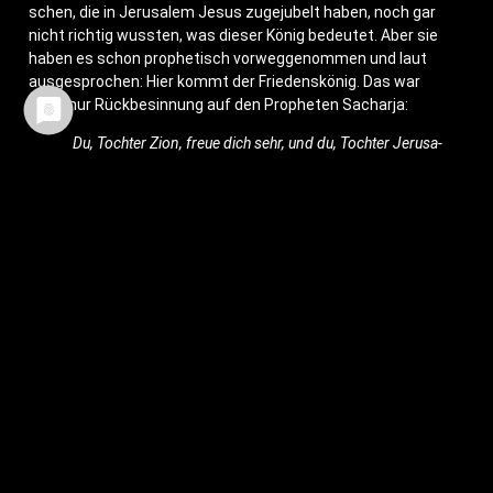
schen, die in Jeru­sa­lem Jesus zuge­ju­belt haben, noch gar
nicht rich­tig wuss­ten, was die­ser König bedeu­tet. Aber sie
haben es schon pro­phe­tisch vor­weg­ge­nom­men und laut
aus­ge­spro­chen: Hier kommt der Frie­dens­kö­nig. Das war
nicht nur Rück­be­sin­nung auf den Pro­phe­ten Sacharja:
Du, Toch­ter Zion, freue dich sehr, und du, Toch­ter Jeru­sa­
lem, jauch­ze! Sie­he, dein König kommt zu dir, ein Gerech­
ter und ein Hel­fer, arm und rei­tet auf einem Esel, auf
einem Fül­len der Ese­lin. (
Sachar­ja 9,9
)
Das war – ob sie es ahn­ten oder nicht – der pro­phe­ti­sche
Aus­blick, von dem auch Pau­lus im Phil­ip­per­brief schreibt.
Denn Gott erhebt Jesus. Er bekommt den Namen, der über
alle Namen ist. Vor ihm wer­den sich alle Men­schen beu­gen
und sie wer­den ihn als den Herrn der Her­ren beken­nen. Die­
se Art der Ver­eh­rung, der Anbe­tung, steht nur Gott allein zu.
Und Gott Vater erhebt Jesus in die­sen Stand. Oder genau­
er: Er holt ihn wie­der in die­se Stel­lung hinein.
Noch mal ein kur­zer Blick in das Lied von Fried­rich Rückert:
Dein Reich ist nicht von die­ser Erden, doch aller Erde Rei­