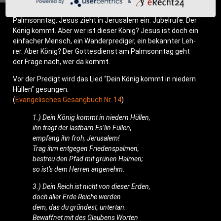
Powered by
&
Palm­sonn­tag. Jesus zieht in Jeru­sa­lem ein. Jubel­ru­fe. Der
König kommt. Aber wer ist die­ser König? Jesus ist doch ein
ein­fa­cher Mensch, ein Wan­der­pre­di­ger, ein bekann­ter Leh­
rer. Aber König? Der Got­tes­dienst am Palm­sonn­tag geht
der Fra­ge nach, wer da kommt.
Vor der Pre­digt wird das Lied “Dein König kommt in nie­dern
Hül­len” gesungen:
(
Evan­ge­li­sches Gesang­buch Nr. 14
)
1.) Dein König kommt in nie­dern Hüllen,
ihn trägt der last­barn Es’­lin Füllen,
emp­fang ihn froh, Jerusalem!
Trag ihm ent­ge­gen Friedenspalmen,
bestreu den Pfad mit grü­nen Halmen;
so ist’s dem Her­ren angenehm.
3.) Dein Reich ist nicht von die­ser Erden,
doch aller Erde Rei­che werden
dem, das du grün­dest, untertan.
Bewaff­net mit des Glau­bens Worten