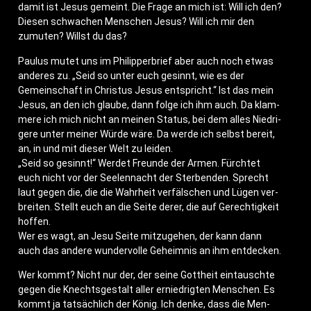
damit ist Jesus gemeint. Die Fra­ge an mich ist: Will ich den?
Die­sen schwa­chen Men­schen Jesus? Will ich mir den
zumu­ten? Willst du das?
Pau­lus mutet uns im Phil­ip­per­brief aber auch noch etwas
ande­res zu. „Seid so unter euch gesinnt, wie es der
Gemein­schaft in Chris­tus Jesus ent­spricht.“ Ist das mein
Jesus, an den ich glau­be, dann fol­ge ich ihm auch. Da klam­
me­re ich mich nicht an mei­nen Sta­tus, bei dem alles Nied­ri­
ge­re unter mei­ner Wür­de wäre. Da wer­de ich selbst bereit,
an, in und mit die­ser Welt zu leiden.
„Seid so gesinnt!“ Wer­det Freun­de der Armen. Fürch­tet
euch nicht vor der See­len­nacht der Ster­ben­den. Sprecht
laut gegen die, die die Wahr­heit ver­fäl­schen und Lügen ver­
brei­ten. Stellt euch an die Sei­te derer, die auf Gerech­tig­keit
hoffen.
Wer es wagt, an Jesu Sei­te mit­zu­ge­hen, der kann dann
auch das ande­re wun­der­vol­le Geheim­nis an ihm entdecken.
Wer kommt? Nicht nur der, der sei­ne Gott­heit ein­tausch­te
gegen die Knechts­ge­stalt aller ernied­rig­ten Men­schen. Es
kommt ja tat­säch­lich der König. Ich den­ke, dass die Men­