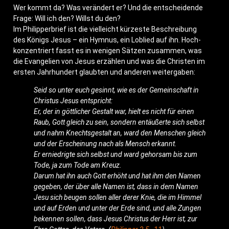
Wer kommt da? Was ver­än­dert er? Und die ent­schei­den­de
Fra­ge: Will ich den? Willst du den?
Im Phil­ip­per­brief ist die viel­leicht kür­zes­te Beschrei­bung
des Königs Jesus – ein Hym­nus, ein Lob­lied auf ihn. Hoch­
kon­zen­triert fasst es in weni­gen Sät­zen zusam­men, was
die Evan­ge­li­en von Jesus erzäh­len und was die Chris­ten im
ers­ten Jahr­hun­dert glaub­ten und ande­ren weitergaben:
Seid so unter euch gesinnt, wie es der Gemein­schaft in
Chris­tus Jesus entspricht:
Er, der in gött­li­cher Gestalt war, hielt es nicht für einen
Raub, Gott gleich zu sein, son­dern ent­äu­ßer­te sich selbst
und nahm Knechts­ge­stalt an, ward den Men­schen gleich
und der Erschei­nung nach als Mensch erkannt.
Er ernied­rig­te sich selbst und ward gehor­sam bis zum
Tode, ja zum Tode am Kreuz.
Dar­um hat ihn auch Gott erhöht und hat ihm den Namen
gege­ben, der über alle Namen ist, dass in dem Namen
Jesu sich beu­gen sol­len aller derer Knie, die im Him­mel
und auf Erden und unter der Erde sind, und alle Zun­gen
beken­nen sol­len, dass Jesus Chris­tus der Herr ist, zur