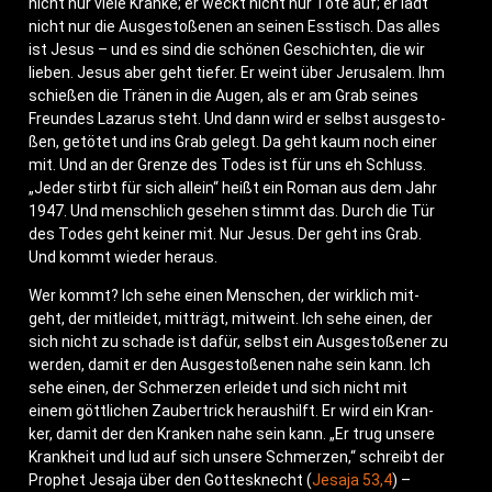
nicht nur vie­le Kran­ke; er weckt nicht nur Tote auf; er lädt
nicht nur die Aus­ge­sto­ße­nen an sei­nen Ess­tisch. Das alles
ist Jesus – und es sind die schö­nen Geschich­ten, die wir
lie­ben. Jesus aber geht tie­fer. Er weint über Jeru­sa­lem. Ihm
schie­ßen die Trä­nen in die Augen, als er am Grab sei­nes
Freun­des Laza­rus steht. Und dann wird er selbst aus­ge­sto­
ßen, getö­tet und ins Grab gelegt. Da geht kaum noch einer
mit. Und an der Gren­ze des Todes ist für uns eh Schluss.
„Jeder stirbt für sich allein“ heißt ein Roman aus dem Jahr
1947. Und mensch­lich gese­hen stimmt das. Durch die Tür
des Todes geht kei­ner mit. Nur Jesus. Der geht ins Grab.
Und kommt wie­der heraus.
Wer kommt? Ich sehe einen Men­schen, der wirk­lich mit­
geht, der mit­lei­det, mit­trägt, mit­weint. Ich sehe einen, der
sich nicht zu scha­de ist dafür, selbst ein Aus­ge­sto­ße­ner zu
wer­den, damit er den Aus­ge­sto­ße­nen nahe sein kann. Ich
sehe einen, der Schmer­zen erlei­det und sich nicht mit
einem gött­li­chen Zau­ber­trick her­aus­hilft. Er wird ein Kran­
ker, damit der den Kran­ken nahe sein kann. „Er trug unse­re
Krank­heit und lud auf sich unse­re Schmer­zen,“ schreibt der
Pro­phet Jesa­ja über den Got­tes­knecht (
Jesa­ja 53,4
) –