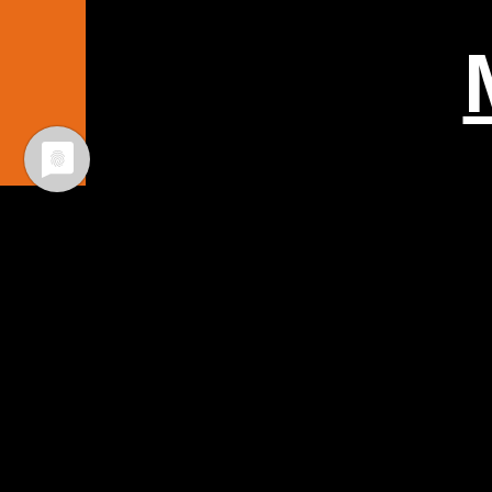
Zart, bun
faszinie
26. September