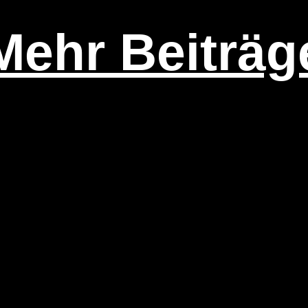
Mehr Beiträg
t, leicht,
Schmet­ter­lings
rend
Pfarrgarten
 2021
23. September 2021