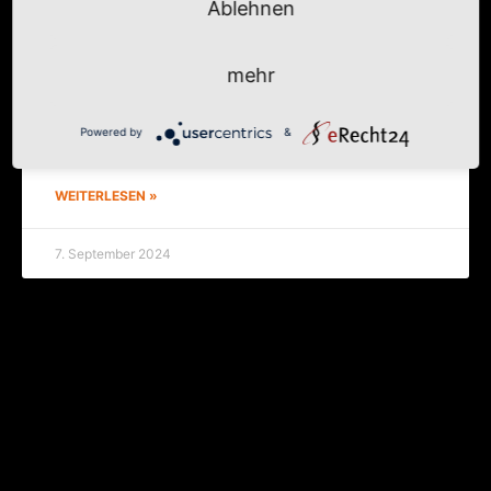
Ablehnen
Sor­gen­frei
mehr
Der ulti­ma­ti­ve Tipp von Jesus: Mach dir kei­ne Sor­
gen. Sagt er in der Berg­pre­digt. Ein paar Gedan­
ken dazu. Mat­thä­us 6,25–34 Dar­um sage ich euch:
Powered by
&
Sorgt euch
WEITERLESEN »
7. September 2024