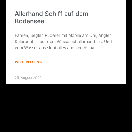
Aller­hand Schiff auf dem
Bodensee
Fäh­ren, Seg­ler, Rude­rer mit Mobi­le am Ohr, Ang­ler,
Solar­boot — auf dem Was­ser ist aller­hand los. Und
vom Was­ser aus sieht alles auch noch mal
WEITERLESEN »
25. August 2022