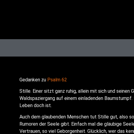
Gedan­ken zu
Psalm 62
Stil­le. Einer sitzt ganz ruhig, allein mit sich und sei­nen 
Wald­spa­zier­gang auf einem ein­la­den­den Baum­stumpf. S
Leben doch ist.
Auch dem glau­ben­den Men­schen tut Stil­le gut, also solch
Rumo­ren der See­le gibt. Ein­fach mal die gläu­bi­ge See­le
Ver­trau­en, so viel Gebor­gen­heit. Glück­lich, wer das k