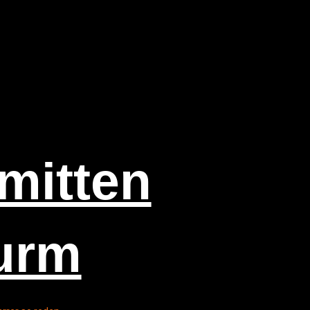
 mit­ten
urm