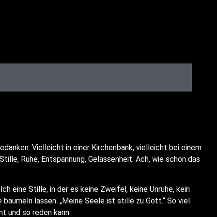
Gedan­ken. Viel­leicht in einer Kir­chen­bank, viel­leicht bei einem
til­le, Ruhe, Ent­span­nung, Gelas­sen­heit. Ach, wie schön das
 eine Stil­le, in der es kei­ne Zwei­fel, kei­ne Unru­he, kein
 bau­meln las­sen. „Mei­ne See­le ist stil­le zu Gott.“ So viel
ennt und so reden kann.