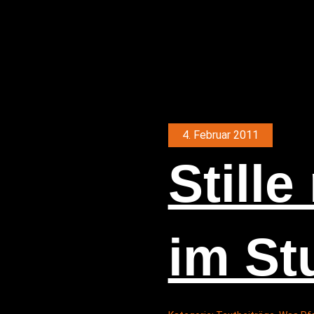
4. Februar 2011
Stil­le
im St