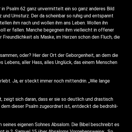
er in Psalm 62 ganz unver­mit­telt ein so ganz ande­res Bild
 und Umsturz. Der da schein­bar so ruhig und ent­spannt
 stel­len ihm nach und wol­len ihm ans Leben. Wol­len ihn
ll er fal­len. Man­che begeg­nen ihm viel­leicht in offe­ner
er Freund­lich­keit als Mas­ke, im Her­zen schon den Fluch, die
zusam­men, oder? Hier der Ort der Gebor­gen­heit, an dem die
 des Lebens, aller Hass, alles Unglück, das einem Men­schen
erlebt. Ja, er steckt immer noch mit­ten­drin. „Wie lan­ge
rt, zeigt sich dar­an, dass er sie so deut­lich und dras­tisch
 dem die­ser Psalm zuge­ord­net ist, ent­deckt die bedroh­li­
on sei­nes eige­nen Soh­nes Absa­lom. Die Bibel beschreibt es
agt in 2. Samu­el 15 über Absa­loms Vor­ge­hens­wei­se: „So