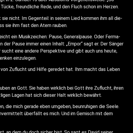
d Tücke, freund­li­che Rede, und den Fluch schon im Herzen.
 sie nicht. Im Gegen­teil: in sei­nem Lied kom­men ihm all die­
dass sie ihm fast den Atem rauben.
icht ein Musik­zei­chen: Pau­se, Gene­ral­pau­se. Oder Fer­ma­
men der Pau­se immer einen Inhalt: „Empor“ sagt er. Der Sän­ger
sucht eine ande­re Per­spek­ti­ve und gibt auch uns heu­te,
den­ken einzulegen.
e, von Zuflucht und Hil­fe gere­det hat. Ihm macht das Leben
ben an Gott. Sie haben wirk­lich bei Gott ihre Zuflucht, ihren
i­gen Lagen hat sich die­ser Halt wirk­lich bewährt.
en, die mich gera­de eben umge­ben, beun­ru­hi­gen die See­le.
nver­mit­telt über­fällt es mich. Und im Gemisch mit dem
rt, an dem du doch sicher bist. So sagt es David sei­ner