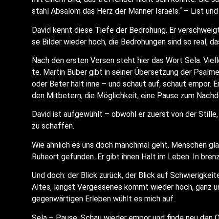
stahl Absa­lom das Herz der Män­ner Isra­els.“ – List un
David kennt die­se Tie­fe der Bedro­hung. Er ver­schweigt
se Bil­der wie­der hoch, die Bedro­hun­gen sind so real, 
Nach den ers­ten Ver­sen steht hier das Wort Sela. Viel­le
te. Mar­tin Buber gibt in sei­ner Über­set­zung der Psal­
oder Beter hält inne – und schaut auf, schaut empor. Er 
den Mit­be­tern, die Mög­lich­keit, eine Pau­se zum Nach­
David ist auf­ge­wühlt – obwohl er zuerst von der Stil­l
zu schaffen.
Wie ähn­lich es uns doch manch­mal geht. Men­schen glau­
Ruheort gefun­den. Er gibt ihnen Halt im Leben. In brenz­l
Und doch: der Blick zurück, der Blick auf Schwie­rig­kei­t
Altes, längst Ver­ges­se­nes kommt wie­der hoch, ganz u
gegen­wär­ti­gen Erle­ben wühlt es mich auf.
Sela – Pau­se. Schau wie­der empor und fin­de neu den O