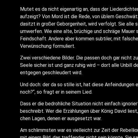
Mutet es da nicht eigen­ar­tig an, dass der Lie­der­dich­t
auf­zeigt? Von Mord ist die Rede, von üblem Geschwätz
dasitzt in gro­ßer Gebor­gen­heit, wird ver­folgt. Sie alle
umwer­fen. Wie eine alte, brü­chi­ge und schrä­ge Mau­er so
Feind­schaft. Ande­re aber kom­men sub­ti­ler, mit fal­sch
Ver­wün­schung formuliert.
Zwei ver­schie­de­ne Bil­der. Die pas­sen doch gar nicht 
See­le sicher ist und ganz ruhig wird – dort alle Unbill
ent­ge­gen geschleu­dert wird.
Und doch: der da so stil­le ist, hat die­se Anfein­dun­gen 
noch?“, so fragt er in sei­nem Lied.
Dass er die bedroh­li­che Situa­ti­on nicht ein­fach igno­rie
beschreibt. Wer die Erzäh­lun­gen über König David liest,
chen Lagen, denen er aus­ge­setzt war.
Am schlimms­ten war es viel­leicht zur Zeit der Rebel­li­
mit einem Bild, das tref­fen­der nicht sein könn­te. Sie s