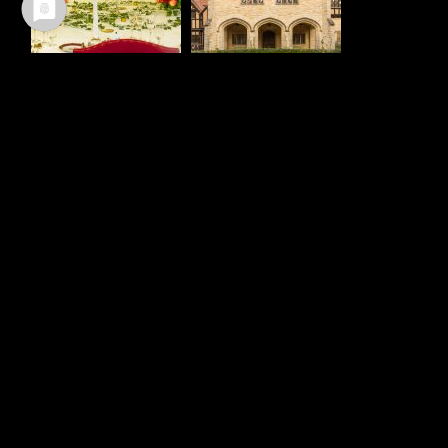
Ältere Beiträge
Neuere Beiträge
TEILEN :
FACEBOOK
WHATSAPP
TWITTER
EMAIL