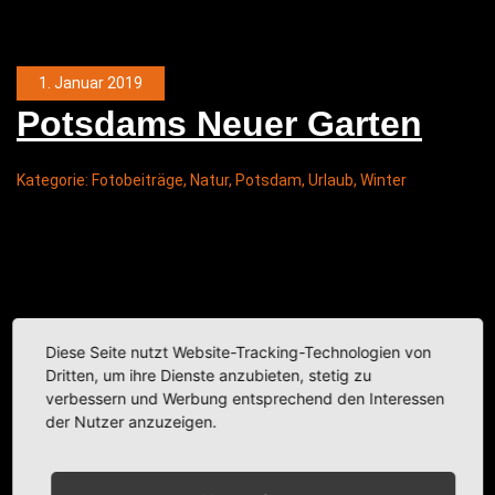
1. Januar 2019
Pots­dams Neu­er Garten
Kategorie:
Fotobeiträge
,
Natur
,
Potsdam
,
Urlaub
,
Winter
Diese Seite nutzt Website-Tracking-Technologien von
Dritten, um ihre Dienste anzubieten, stetig zu
verbessern und Werbung entsprechend den Interessen
der Nutzer anzuzeigen.