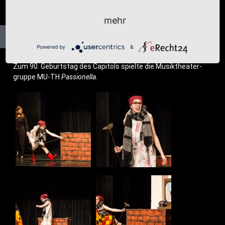
mehr
Powered by
&
Zum 90. Geburts­tag des Capi­tols spiel­te die Musik­thea­ter­
grup­pe MU-TH
Pas­sio­nella
.