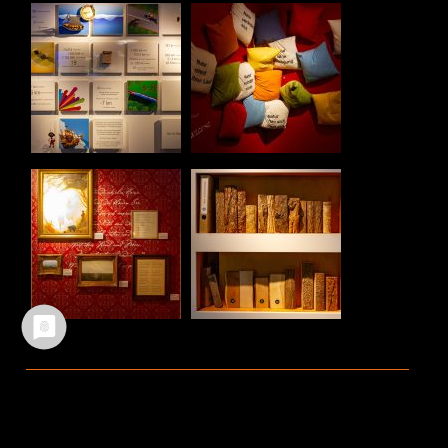
Ältere Beiträge
Neuere Beiträge
TEILEN :
FACEBOOK
WHATSAPP
TWITTER
EMAIL