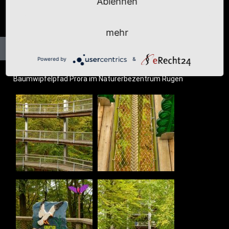
Ablehnen
mehr
Powered by
&
Baum­wip­fel­pfad Pro­ra im Natur­er­be­zen­trum Rügen