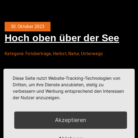
30. Oktober 2023
Hoch oben über der See
Kategorie:
Fotobeiträge
,
Herbst
,
Natur
,
Unterwegs
Diese Seite nutzt Website-Tracking-Technologien von
Dritten, um ihre Dienste anzubieten, stetig zu
verbessern und Werbung entsprechend den Interessen
der Nutzer anzuzeigen.
Akzeptieren