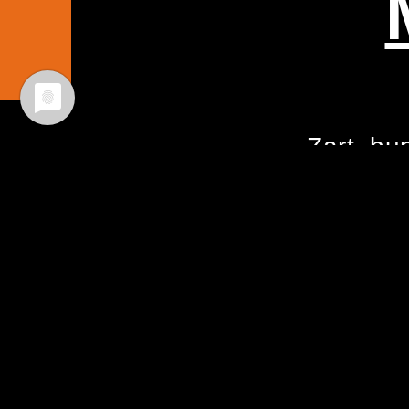
Zart, bun
faszinie
26. September