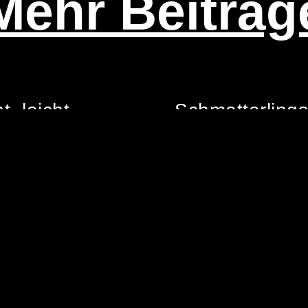
Mehr Beiträg
t, leicht,
Schmet­ter­lings
rend
Pfarrgarten
 2021
23. September 2021