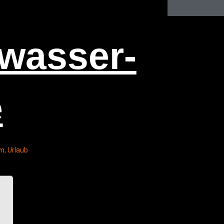
was­ser­
e
am
,
Urlaub