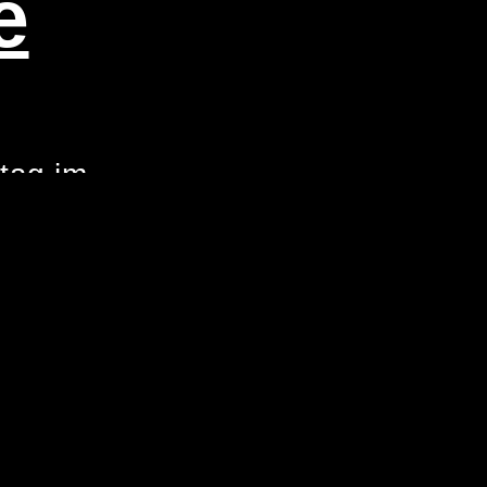
e
­tag im