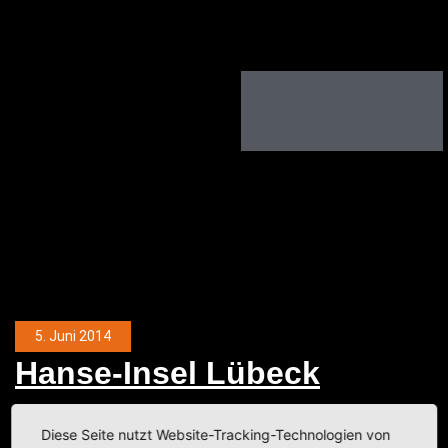
5. Juni 2014
Han­se-Insel Lübeck
Kategorie:
Fotobeiträge
,
Lübeck
,
Stadtansichten
,
Urlaub
Diese Seite nutzt Website-Tracking-Technologien von