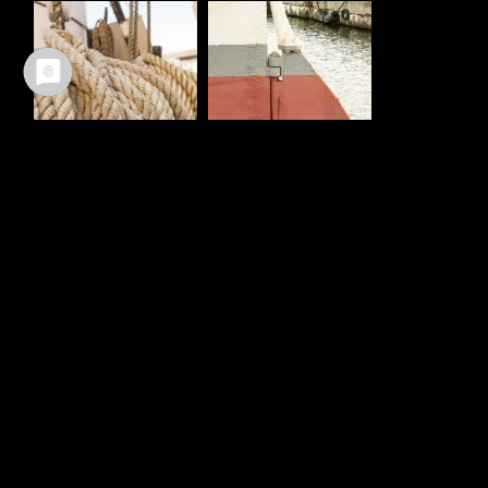
Ältere Beiträge
Neuere Beiträge
TEILEN :
FACEBOOK
WHATSAPP
TWITTER
EMAIL