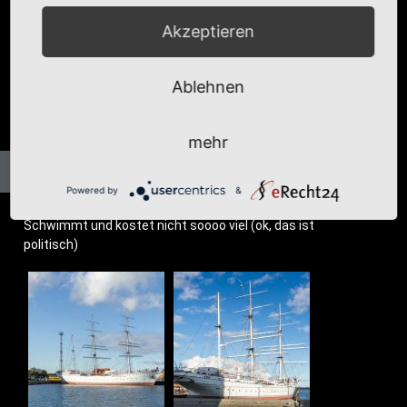
Akzeptieren
Ablehnen
mehr
Powered by
&
Schwimmt und kos­tet nicht soooo viel (ok, das ist
politisch)