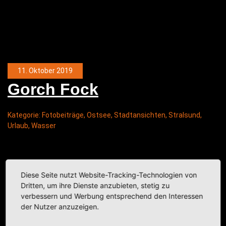
11. Oktober 2019
Gorch Fock
Kategorie:
Fotobeiträge
,
Ostsee
,
Stadtansichten
,
Stralsund
,
Urlaub
,
Wasser
Diese Seite nutzt Website-Tracking-Technologien von
Dritten, um ihre Dienste anzubieten, stetig zu
verbessern und Werbung entsprechend den Interessen
der Nutzer anzuzeigen.